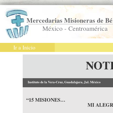
Mercedarias Misioneras de Bé
México - Centroamérica
Ir a Inicio
NOT
Instituto de la Vera-Cruz, Guadalajara, Jal. México
“15 MISIONES…
MI ALEGR