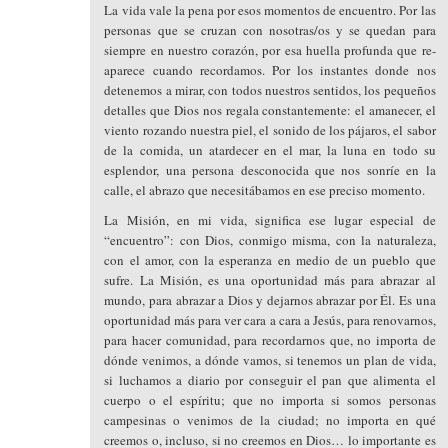
La vida vale la pena por esos momentos de encuentro. Por las
personas que se cruzan con nosotras/os y se quedan para
siempre en nuestro corazón, por esa huella profunda que re-
aparece cuando recordamos. Por los instantes donde nos
detenemos a mirar, con todos nuestros sentidos, los pequeños
detalles que Dios nos regala constantemente: el amanecer, el
viento rozando nuestra piel, el sonido de los pájaros, el sabor
de la comida, un atardecer en el mar, la luna en todo su
esplendor, una persona desconocida que nos sonríe en la
calle, el abrazo que necesitábamos en ese preciso momento.
La Misión, en mi vida, significa ese lugar especial de
“encuentro”: con Dios, conmigo misma, con la naturaleza,
con el amor, con la esperanza en medio de un pueblo que
sufre. La Misión, es una oportunidad más para abrazar al
mundo, para abrazar a Dios y dejarnos abrazar por Él. Es una
oportunidad más para ver cara a cara a Jesús, para renovarnos,
para hacer comunidad, para recordarnos que, no importa de
dónde venimos, a dónde vamos, si tenemos un plan de vida,
si luchamos a diario por conseguir el pan que alimenta el
cuerpo o el espíritu; que no importa si somos personas
campesinas o venimos de la ciudad; no importa en qué
creemos o, incluso, si no creemos en Dios… lo importante es