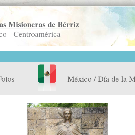
s Misioneras de Bérriz
co - Centroamérica
Fotos
México / Día de la 