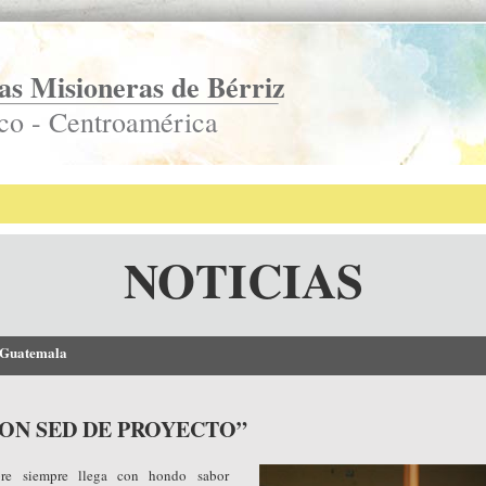
s Misioneras de Bérriz
co - Centroamérica
NOTICIAS
 Guatemala
ON SED DE PROYECTO”
re siempre llega con hondo sabor