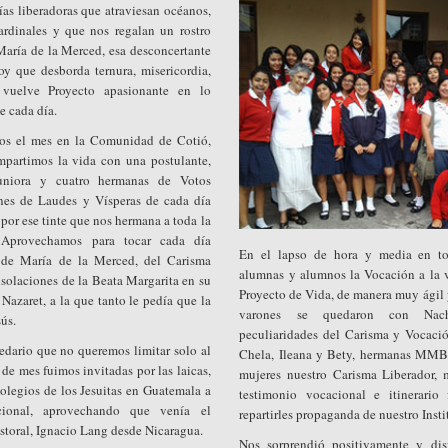
ías liberadoras que atraviesan océanos,
ardinales y que nos regalan un rostro
aría de la Merced, esa desconcertante
y que desborda ternura, misericordia,
vuelve Proyecto apasionante en lo
e cada día.
os el mes en la Comunidad de Cotió,
partimos la vida con una postulante,
uniora y cuatro hermanas de Votos
ones de Laudes y Vísperas de cada día
por ese tinte que nos hermana a toda la
 Aprovechamos para tocar cada día
En el lapso de hora y media en tot
s de María de la Merced, del Carisma
alumnas y alumnos la Vocación a la 
nsolaciones de la Beata Margarita en su
Proyecto de Vida, de manera muy ágil 
Nazaret, a la que tanto le pedía que la
varones se quedaron con Nach
sús.
peculiaridades del Carisma y Vocación
cedario que no queremos limitar solo al
Chela, Ileana y Bety, hermanas MMB,
 de mes fuimos invitadas por las laicas,
mujeres nuestro Carisma Liberador, 
colegios de los Jesuitas en Guatemala a
testimonio vocacional e itinerario
cional, aprovechando que venía el
repartirles propaganda de nuestro Insti
storal, Ignacio Lang desde Nicaragua.
Nos sorprendió positivamente y dis