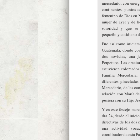
mercedario, con energ
continentes, puntos c
femenino de Dios en M
mujer de ayer y de ho
sororidad y que se 
pequeño y cotidiano d
Fue así como iniciam
Guatemala, donde com
dos novicias, una j
Perpetuos. Las oraci
estuvieron coloreados 
Familia Mercedaria.
diferentes pincelada
Mercedario, de las co
relación con María de 
pusiera con su Hijo Je
Y en este festejo mer
día 24, desde el inicio
directivas de los dos 
una actividad voca
coordinador de esta Pa