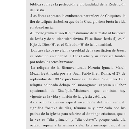
bíblica subraya la perfección y profundidad de la Redención
de Cristo.
-Las flores expresan la exuberante naturaleza de Chiquitos, la
flor de tulipán simboliza que de la Cruz gloriosa brota la vida
en abundancia.
-El monograma latino IHS, testimonio de la realidad histórica
de Jesús y de su identidad divina. Él se llama Jesús (I), es el
Hijo de Dios (H), es el Salvador (H) de la humanidad.
-Los tres clavos revelan la crueldad de la crucifixión de Jesús,
su oblación en libertad, a Dios Padre y su amor sin límites
por todos los seres humanos.
-La reliquia de la Bienaventurada Nazaria Ignacia March
Meza; Beatificada por S.S. Juan Pablo II en Roma, el 27 de
septiembre de 1992 y proclamada su fiesta el 6 de julio. Esta
reliquia colocada debajo del monograma, expresa su labor
apasionada de Discípula/Misionera, que continúa hoy
vigente en la vida y misión de la iglesia católica.
-Los ocho bordes en espiral ascendente del palo vertical;
significa “octava de días, término muy empleado por los
padres de la iglesia para referirse al domingo cristiano, que a
la vez es “día primero” y “día octavo”, porque cada día
octavo supera a la semana siete. Este mensaje pascual se