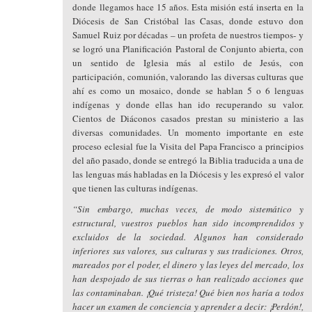
donde llegamos hace 15 años. Esta misión está inserta en la
Diócesis de San Cristóbal las Casas, donde estuvo don
Samuel Ruiz por décadas – un profeta de nuestros tiempos- y
se logró una Planificación Pastoral de Conjunto abierta, con
un sentido de Iglesia más al estilo de Jesús, con
participación, comunión, valorando las diversas culturas que
ahí es como un mosaico, donde se hablan 5 o 6 lenguas
indígenas y donde ellas han ido recuperando su valor.
Cientos de Diáconos casados prestan su ministerio a las
diversas comunidades. Un momento importante en este
proceso eclesial fue la Visita del Papa Francisco a principios
del año pasado, donde se entregó la Biblia traducida a una de
las lenguas más habladas en la Diócesis y les expresó el valor
que tienen las culturas indígenas.
“Sin embargo, muchas veces, de modo sistemático y
estructural, vuestros pueblos han sido incomprendidos y
excluidos de la sociedad. Algunos han considerado
inferiores sus valores, sus culturas y sus tradiciones. Otros,
mareados por el poder, el dinero y las leyes del mercado, los
han despojado de sus tierras o han realizado acciones que
las contaminaban. ¡Qué tristeza! Qué bien nos haría a todos
hacer un examen de conciencia y aprender a decir: ¡Perdón!,