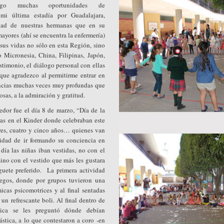
engo muchas oportunidades de
 mi última estadía por Guadalajara,
dad de nuestras hermanas que en su
ayores (ahí se encuentra la enfermería)
sus vidas no sólo en esta Región, sino
 Micronesia, China, Filipinas, Japón,
estimonio, el diálogo personal con ellas
que agradezco al permitirme entrar en
encias muchas veces muy profundas que
osas, a la admiración y gratitud.
edor fue el día 8 de marzo, “Día de la
as en el Kinder donde celebraban este
tres, cuatro y cinco años… quienes van
nidad de ir formando su conciencia en
día las niñas iban vestidas, no con el
sino con el vestido que más les gustara
guete preferido. La primera actividad
uegos, donde por grupos tuvieron una
icas psicomotrices y al final sentadas
 un refrescante boli. Al final dentro de
gica se les preguntó dónde debían
lástica, a lo que contestaron a coro -en