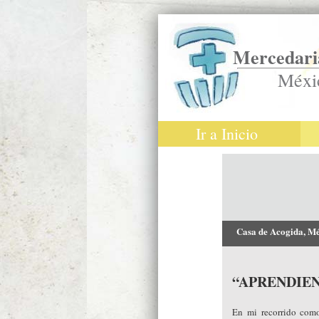
Mercedaria
Méxi
Ir a Inicio
Casa de Acogida, Mé
“APRENDIE
En mi recorrido com