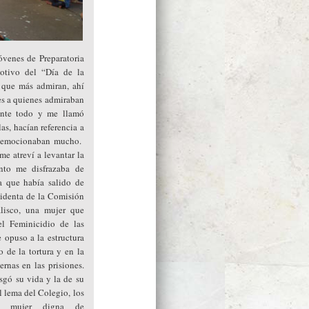
óvenes de Preparatoria
otivo del “Día de la
 que más admiran, ahí
s a quienes admiraban
ante todo y me llamó
as, hacían referencia a
se emocionaban mucho.
me atreví a levantar la
to me disfrazaba de
 que había salido de
esidenta de la Comisión
lisco, una mujer que
l Feminicidio de las
 opuso a la estructura
o de la tortura y en la
ernas en las prisiones.
sgó su vida y la de su
l lema del Colegio, los
na mujer digna de