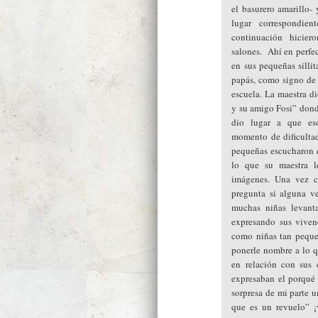
el basurero amarillo- 
lugar correspondie
continuación hicier
salones. Ahí en perfe
en sus pequeñas sillit
papás, como signo de
escuela. La maestra d
y su amigo Fosi” dond
dio lugar a que es
momento de dificultad
pequeñas escucharon e
lo que su maestra le
imágenes. Una vez co
pregunta si alguna ve
muchas niñas levant
expresando sus viven
como niñas tan pequeñ
ponerle nombre a lo 
en relación con sus 
expresaban el porqué d
sorpresa de mi parte u
que es un revuelo” ¡