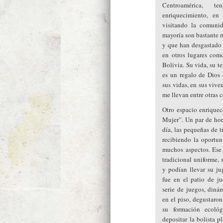
Centroamérica, t
enriquecimiento, en
visitando la comuni
mayoría son bastante m
y que han desgastado 
en otros lugares como
Bolivia. Su vida, su t
es un regalo de Dios 
sus vidas, en sus viv
me llevan entre otras c
Otro espacio enriquec
Mujer”. Un par de hor
día, las pequeñas de 
recibiendo la oportu
muchos aspectos. Ese 
tradicional uniforme, 
y podían llevar su ju
fue en el patio de j
serie de juegos, dinám
en el piso, degustaron
su formación ecoló
depositar la bolista p