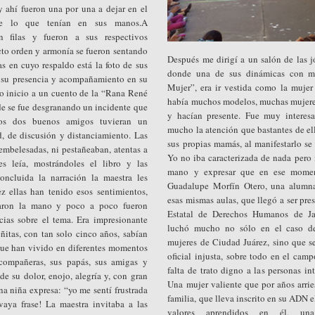
y ahí fueron una por una a dejar en el
nte lo que tenían en sus manos.A
on filas y fueron a sus respectivos
cto orden y armonía se fueron sentando
Después me dirigí a un salón de las j
as en cuyo respaldo está la foto de sus
donde una de sus dinámicas con m
 su presencia y acompañamiento en su
Mujer”, era ir vestida como la mujer
io inicio a un cuento de la “Rana René
había muchos modelos, muchas mujere
e se fue desgranando un incidente que
y hacían presente. Fue muy interes
os dos buenos amigos tuvieran un
mucho la atención que bastantes de ell
, de discusión y distanciamiento. Las
sus propias mamás, al manifestarlo 
mbelesadas, ni pestañeaban, atentas a
Yo no iba caracterizada de nada pero 
s leía, mostrándoles el libro y las
mano y expresar que en ese momen
ncluida la narración la maestra les
Guadalupe Morfín Otero, una alumna
z ellas han tenido esos sentimientos,
esas mismas aulas, que llegó a ser pr
aron la mano y poco a poco fueron
Estatal de Derechos Humanos de Ja
cias sobre el tema. Era impresionante
luchó mucho no sólo en el caso de
itas, con tan solo cinco años, sabían
mujeres de Ciudad Juárez, sino que se
que han vivido en diferentes momentos
oficial injusta, sobre todo en el camp
compañeras, sus papás, sus amigas y
falta de trato digno a las personas int
e su dolor, enojo, alegría y, con gran
Una mujer valiente que por años arrie
na niña expresa: “yo me sentí frustrada
familia, que lleva inscrito en su ADN e
vaya frase! La maestra invitaba a las
valores aprendidos en él, u