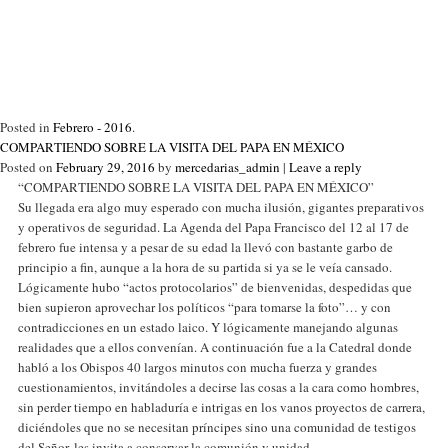
Posted in
Febrero - 2016
.
COMPARTIENDO SOBRE LA VISITA DEL PAPA EN MÉXICO
Posted on
February 29, 2016
by
mercedarias_admin
|
Leave a reply
“COMPARTIENDO SOBRE LA VISITA DEL PAPA EN MÉXICO”
Su llegada era algo muy esperado con mucha ilusión, gigantes preparativos
y operativos de seguridad. La Agenda del Papa Francisco del 12 al 17 de
febrero fue intensa y a pesar de su edad la llevó con bastante garbo de
principio a fin, aunque a la hora de su partida si ya se le veía cansado.
Lógicamente hubo “actos protocolarios” de bienvenidas, despedidas que
bien supieron aprovechar los políticos “para tomarse la foto”… y con
contradicciones en un estado laico. Y lógicamente manejando algunas
realidades que a ellos convenían. A continuación fue a la Catedral donde
habló a los Obispos 40 largos minutos con mucha fuerza y grandes
cuestionamientos, invitándoles a decirse las cosas a la cara como hombres,
sin perder tiempo en habladuría e intrigas en los vanos proyectos de carrera,
diciéndoles que no se necesitan príncipes sino una comunidad de testigos
del Señor, les invita a conservar la comunión y unidad.