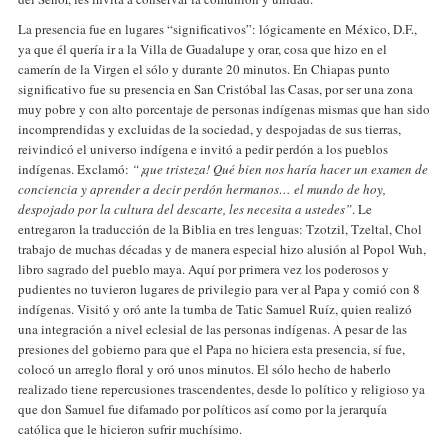
La presencia fue en lugares “significativos”: lógicamente en México, D.F.,
ya que él quería ir a la Villa de Guadalupe y orar, cosa que hizo en el
camerín de la Virgen el sólo y durante 20 minutos. En Chiapas punto
significativo fue su presencia en San Cristóbal las Casas, por ser una zona
muy pobre y con alto porcentaje de personas indígenas mismas que han sido
incomprendidas y excluidas de la sociedad, y despojadas de sus tierras,
reivindicó el universo indígena e invitó a pedir perdón a los pueblos
indígenas. Exclamó:
“¡que tristeza! Qué bien nos haría hacer un examen de
conciencia y aprender a decir perdón hermanos… el mundo de hoy,
despojado por la cultura del descarte, les necesita a ustedes”
. Le
entregaron la traducción de la Biblia en tres lenguas: Tzotzil, Tzeltal, Chol
trabajo de muchas décadas y de manera especial hizo alusión al Popol Wuh,
libro sagrado del pueblo maya. Aquí por primera vez los poderosos y
pudientes no tuvieron lugares de privilegio para ver al Papa y comió con 8
indígenas. Visitó y oró ante la tumba de Tatic Samuel Ruíz, quien realizó
una integración a nivel eclesial de las personas indígenas. A pesar de las
presiones del gobierno para que el Papa no hiciera esta presencia, sí fue,
colocó un arreglo floral y oró unos minutos. El sólo hecho de haberlo
realizado tiene repercusiones trascendentes, desde lo político y religioso ya
que don Samuel fue difamado por políticos así como por la jerarquía
católica que le hicieron sufrir muchísimo.