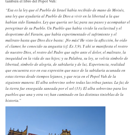
también el libro del Popol Vuh:
“Esa es la ley que el Pueblo de Israel había recibido de mano de Moisés,
una ley que ayudaría al Pueblo de Dios a vivir en la libertad a la que
habían sido llamados. Ley que quería ser luz para sus pasos y acompañar el
peregrinar de su Pueblo. Un Pueblo que había vivido la esclavitud y el
despotismo del Faraón, que había experimentado el sufrimiento y el
maltrato hasta que Dios dice basta: ¡No más! He visto la aflicción, he oído
el clamor, he conocido su angustia (cf. Ex 3,9). Y ahí se manifiesta el rostro
de nuestro Dios, el rostro del Padre que sufre ante el dolor, el maltrato, la
inequidad en la vida de sus hijos; y su Palabra, su ley, se volvía símbolo de
libertad, símbolo de alegría, de sabiduría y de luz. Experiencia, realidad
que encuentra eco en esa expresión que nace de la sabiduría acunada en
estas tierras desde tiempos lejanos, y que reza en el Popol Vuh de la
siguiente manera: El alba sobrevino sobre todas las tribus juntas. La faz de
la tierra fue enseguida saneada por el sol (33). El alba sobrevino para los
pueblos que una y otra vez han caminado en las distintas tinieblas de la
historia.”