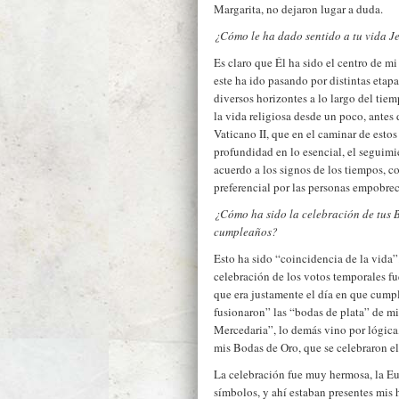
Margarita, no dejaron lugar a duda.
¿Cómo le ha dado sentido a tu vida Je
Es claro que Él ha sido el centro de m
este ha ido pasando por distintas eta
diversos horizontes a lo largo del tie
la vida religiosa desde un poco, antes
Vaticano II, que en el caminar de esto
profundidad en lo esencial, el seguimi
acuerdo a los signos de los tiempos, c
preferencial por las personas empobrec
¿Cómo ha sido la celebración de tus B
cumpleaños?
Esto ha sido “coincidencia de la vida”
celebración de los votos temporales fue
que era justamente el día en que cumpl
fusionaron” las “bodas de plata” de 
Mercedaria”, lo demás vino por lógica,
mis Bodas de Oro, que se celebraron el 
La celebración fue muy hermosa, la Euc
símbolos, y ahí estaban presentes mis 