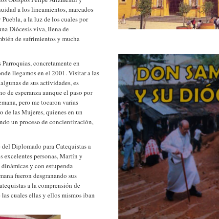
uidad a los lineamientos, marcados
 Puebla, a la luz de los cuales por
una Diócesis viva, llena de
mbién de sufrimientos y mucha
s Parroquias, concretamente en
nde llegamos en el 2001. Visitar a las
algunas de sus actividades, es
no de esperanza aunque el paso por
semana, pero me tocaron varias
o de las Mujeres, quienes en un
endo un proceso de concientización,
e del Diplomado para Catequistas a
os excelentes personas, Martín y
, dinámicas y con estupenda
emana fueron desgranando sus
atequistas a la comprensión de
 las cuales ellas y ellos mismos iban