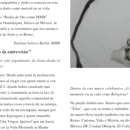
compartirla y darles a conocer en esta
e ha dado como merced en su vida.
 sus “Bodas de Oro como MMB”
de Guadalajara, Jalisco en México, le
rtir y su testimonio que nos anima a
uz de Jesús y su Reino.
Paulina Soltero Barba, MMB
la entrevista”
 este seguimiento de Jesús desde el
to?
os. Desde niña sentí la inclinación
nes al elegir con quien entrar si con
SCJ –dónde había estudiado más
Dentro de este marco celebrativo ¿Cu
nto y claramente se hizo la luz, la
momento en tu vida como Religiosa?
testimoniode aquella comunidad de
No puedo definir uno. Siento que est
a tantas cosas a través de su entrega,
“Telar” , que con su trama y urdimbre 
bre todo de mi encargada, aunque por
un maravilloso tejido también con su
rmen Eguiagara y quien emanaba
Reino, Carisma, Vida y Misión, en dive
e “Una Virgen Apóstol”que me hacía
México DF, Ciudad Obregón, El Colli
o en la Vida-Misiónde la Madre