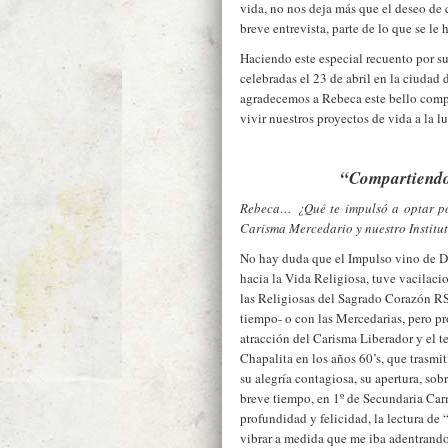
vida, no nos deja más que el deseo de 
breve entrevista, parte de lo que se l
Haciendo este especial recuento por
celebradas el 23 de abril en la ciudad 
agradecemos a Rebeca este bello compa
vivir nuestros proyectos de vida a la l
“Compartiendo 
Rebeca… ¿Qué te impulsó a optar por
Carisma Mercedario y nuestro Institu
No hay duda que el Impulso vino de Di
hacia la Vida Religiosa, tuve vacilacio
las Religiosas del Sagrado Corazón R
tiempo- o con las Mercedarias, pero pro
atracción del Carisma Liberador y el 
Chapalita en los años 60’s, que trasmití
su alegría contagiosa, su apertura, so
breve tiempo, en 1º de Secundaria Ca
profundidad y felicidad, la lectura d
vibrar a medida que me iba adentrand