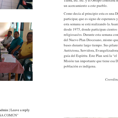
Tierra, etc. etc. y el Obispo conocerá 
un acercamiento a este pueblo.
Como decía al principio esta es una Di
participar, que es signo de esperanza 
esta semana se está realizando la Asa
desde 1975, donde participan cientos d
religiosas/os. Durante esta semana con
del Nuevo Plan Diocesano, mismo que
bases durante largo tiempo. Sus pilare
Autóctona, Servidora, Evangelizadora
guía del Espíritu. Este Plan será la “e
Misión tan importante que tiene esa 
población es indígena.
Coordina
_admin
|
Leave a reply
ASA COMÚN”