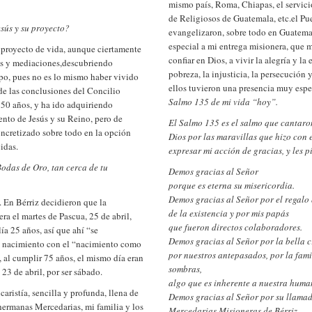
mismo país, Roma, Chiapas, el servic
de Religiosos de Guatemala, etc.el P
sús y su proyecto?
evangelizaron, sobre todo en Guatema
especial a mi entrega misionera, que 
i proyecto de vida, aunque ciertamente
confiar en Dios, a vivir la alegría y l
pas y mediaciones,descubriendo
pobreza, la injusticia, la persecución y
mpo, pues no es lo mismo haber vivido
ellos tuvieron una presencia muy espec
 de las conclusiones del Concilio
Salmo 135 de mi vida “hoy”.
s 50 años, y ha ido adquiriendo
ento de Jesús y su Reino, pero de
El Salmo 135 es el salmo que cantaron
oncretizado sobre todo en la opción
Dios por las maravillas que hizo con e
idas.
expresar mi acción de gracias, y les 
odas de Oro, tan cerca de tu
Demos gracias al Señor
porque es eterna su misericordia.
Demos gracias al Señor por el regalo
. En Bérriz decidieron que la
de la existencia y por mis papás
ra el martes de Pascua, 25 de abril,
que fueron directos colaboradores.
ía 25 años, así que ahí “se
Demos gracias al Señor por la bella c
mi nacimiento con el “nacimiento como
por nuestros antepasados, por la famil
 al cumplir 75 años, el mismo día eran
sombras,
23 de abril, por ser sábado.
algo que es inherente a nuestra huma
aristía, sencilla y profunda, llena de
Demos gracias al Señor por su llamada
hermanas Mercedarias, mi familia y los
Mercedarias Misioneras de Bérriz