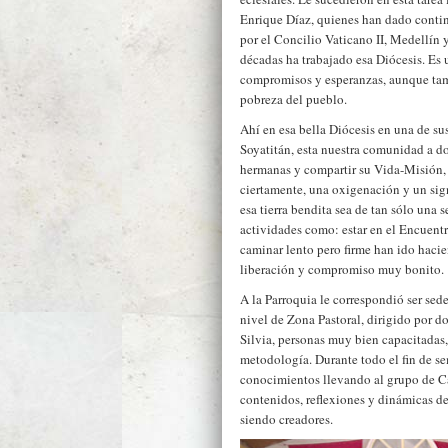
Enrique Díaz, quienes han dado contin
por el Concilio Vaticano II, Medellín y
décadas ha trabajado esa Diócesis. Es 
compromisos y esperanzas, aunque ta
pobreza del pueblo.
Ahí en esa bella Diócesis en una de su
Soyatitán, esta nuestra comunidad a do
hermanas y compartir su Vida-Misión, 
ciertamente, una oxigenación y un sig
esa tierra bendita sea de tan sólo una 
actividades como: estar en el Encuentr
caminar lento pero firme han ido haci
liberación y compromiso muy bonito.
A la Parroquia le correspondió ser sed
nivel de Zona Pastoral, dirigido por d
Silvia, personas muy bien capacitadas
metodología. Durante todo el fin de s
conocimientos llevando al grupo de C
contenidos, reflexiones y dinámicas de
siendo creadores.