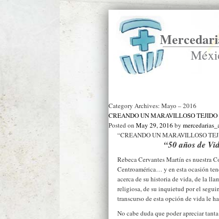
Mercedaria
Méxi
Ir a Inicio
Category Archives:
Mayo – 2016
CREANDO UN MARAVILLOSO TEJIDO
Posted on
May 29, 2016
by
mercedarias
“CREANDO UN MARAVILLOSO TEJ
“50 años de Vi
Rebeca Cervantes Martín es nuestra C
Centroamérica… y en esta ocasión ten
acerca de su historia de vida, de la l
religiosa, de su inquietud por el segui
transcurso de esta opción de vida le h
No cabe duda que poder apreciar tanta 