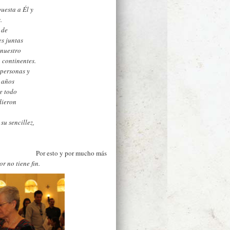
uesta a Él y
.
 de
s juntas
nuestro
 continentes.
 personas y
0 años
e todo
 dieron
,
su sencillez,
Por esto y por mucho más
r no tiene fin.