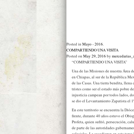
Posted in
Mayo - 2016
.
COMPARTIENDO UNA VISITA
Posted on
May 29, 2016
by
mercedarias
“COMPARTIENDO UNA VISITA”
Una de las Misiones de nuestra Área 
en Chiapas, al sur de la República Mex
de las Casas. Una tierra bendita, llena
tristes como ser el estado más pobre de
injusticia campean por todos lados, do
se dio el Levantamiento Zapatista el 1
En este territorio se encuentra la Dióc
frente, durante 40 años estuvo el Obi
Profeta, quien sufrió, persecución, c
de parte de las autoridades gubername
eclesiales. Le sucedieron en esta tare