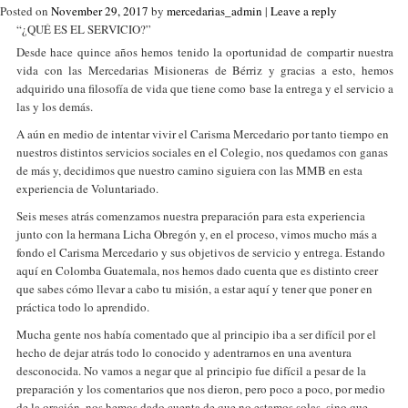
Posted on
November 29, 2017
by
mercedarias_admin
|
Leave a reply
“¿QUÉ ES EL SERVICIO?”
Desde hace quince años hemos tenido la oportunidad de compartir nuestra
vida con las Mercedarias Misioneras de Bérriz y gracias a esto, hemos
adquirido una filosofía de vida que tiene como base la entrega y el servicio a
las y los demás.
A aún en medio de intentar vivir el Carisma Mercedario por tanto tiempo en
nuestros distintos servicios sociales en el Colegio, nos quedamos con ganas
de más y, decidimos que nuestro camino siguiera con las MMB en esta
experiencia de Voluntariado.
Seis meses atrás comenzamos nuestra preparación para esta experiencia
junto con la hermana Licha Obregón y, en el proceso, vimos mucho más a
fondo el Carisma Mercedario y sus objetivos de servicio y entrega. Estando
aquí en Colomba Guatemala, nos hemos dado cuenta que es distinto creer
que sabes cómo llevar a cabo tu misión, a estar aquí y tener que poner en
práctica todo lo aprendido.
Mucha gente nos había comentado que al principio iba a ser difícil por el
hecho de dejar atrás todo lo conocido y adentrarnos en una aventura
desconocida. No vamos a negar que al principio fue difícil a pesar de la
preparación y los comentarios que nos dieron, pero poco a poco, por medio
de la oración, nos hemos dado cuenta de que no estamos solas, sino que