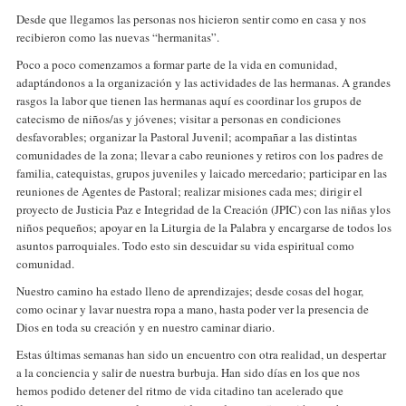
Desde que llegamos las personas nos hicieron sentir como en casa y nos
recibieron como las nuevas “hermanitas”.
Poco a poco comenzamos a formar parte de la vida en comunidad,
adaptándonos a la organización y las actividades de las hermanas. A grandes
rasgos la labor que tienen las hermanas aquí es coordinar los grupos de
catecismo de niños/as y jóvenes; visitar a personas en condiciones
desfavorables; organizar la Pastoral Juvenil; acompañar a las distintas
comunidades de la zona; llevar a cabo reuniones y retiros con los padres de
familia, catequistas, grupos juveniles y laicado mercedario; participar en las
reuniones de Agentes de Pastoral; realizar misiones cada mes; dirigir el
proyecto de Justicia Paz e Integridad de la Creación (JPIC) con las niñas ylos
niños pequeños; apoyar en la Liturgia de la Palabra y encargarse de todos los
asuntos parroquiales. Todo esto sin descuidar su vida espiritual como
comunidad.
Nuestro camino ha estado lleno de aprendizajes; desde cosas del hogar,
como ocinar y lavar nuestra ropa a mano, hasta poder ver la presencia de
Dios en toda su creación y en nuestro caminar diario.
Estas últimas semanas han sido un encuentro con otra realidad, un despertar
a la conciencia y salir de nuestra burbuja. Han sido días en los que nos
hemos podido detener del ritmo de vida citadino tan acelerado que