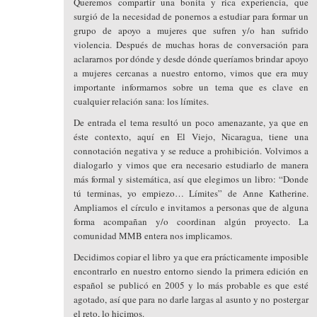
Queremos compartir una bonita y rica experiencia, que
surgió de la necesidad de ponernos a estudiar para formar un
grupo de apoyo a mujeres que sufren y/o han sufrido
violencia. Después de muchas horas de conversación para
aclararnos por dónde y desde dónde queríamos brindar apoyo
a mujeres cercanas a nuestro entorno, vimos que era muy
importante informarnos sobre un tema que es clave en
cualquier relación sana: los límites.
De entrada el tema resultó un poco amenazante, ya que en
éste contexto, aquí en El Viejo, Nicaragua, tiene una
connotación negativa y se reduce a prohibición. Volvimos a
dialogarlo y vimos que era necesario estudiarlo de manera
más formal y sistemática, así que elegimos un libro: “Donde
tú terminas, yo empiezo… Límites” de Anne Katherine.
Ampliamos el círculo e invitamos a personas que de alguna
forma acompañan y/o coordinan algún proyecto. La
comunidad MMB entera nos implicamos.
Decidimos copiar el libro ya que era prácticamente imposible
encontrarlo en nuestro entorno siendo la primera edición en
español se publicó en 2005 y lo más probable es que esté
agotado, así que para no darle largas al asunto y no postergar
el reto, lo hicimos.