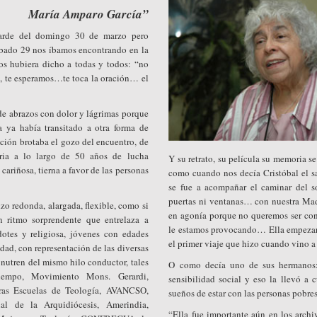
María Amparo García”
tarde del domingo 30 de marzo pero
ábado 29 nos íbamos encontrando en la
os hubiera dicho a todas y todos: “no
sa, te esperamos…te toca la oración… el
 de abrazos con dolor y lágrimas porque
 ya había transitado a otra forma de
ción brotaba el gozo del encuentro, de
oria a lo largo de 50 años de lucha
Y su retrato, su película su memoria se
cariñosa, tierna a favor de las personas
como cuando nos decía Cristóbal el s
se fue a acompañar el caminar del s
puertas ni ventanas… con nuestra Mad
izo redonda, alargada, flexible, como si
en agonía porque no queremos ser con
n ritmo sorprendente que entrelaza a
le estamos provocando… Ella empezará
rdotes y religiosa, jóvenes con edades
el primer viaje que hizo cuando vino a
edad, con representación de las diversas
nutren del mismo hilo conductor, tales
O como decía uno de sus hermanos: 
empo, Movimiento Mons. Gerardi,
sensibilidad social y eso la llevó a
tras Escuelas de Teología, AVANCSO,
sueños de estar con las personas pobr
ial de la Arquidiócesis, Amerindia,
“Ella fue importante aún en los archi