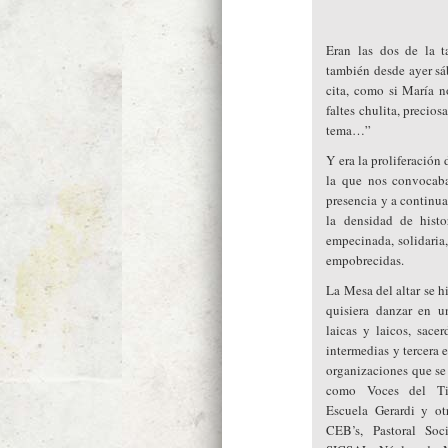
Eran las dos de la 
también desde ayer s
cita, como si María n
faltes chulita, precio
tema…”
Y era la proliferación
la que nos convocaba
presencia y a continua
la densidad de hist
empecinada, solidaria, 
empobrecidas.
La Mesa del altar se h
quisiera danzar en u
laicas y laicos, sace
intermedias y tercera 
organizaciones que se 
como Voces del Ti
Escuela Gerardi y o
CEB’s, Pastoral Soc