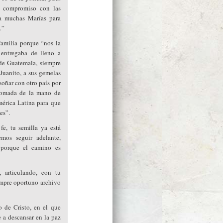
u compromiso con las
ra muchas Marías para
…”
familia porque “nos la
entregaba de lleno a
de Guatemala, siempre
 Juanito, a sus gemelas
soñar con otro país por
 tomada de la mano de
mérica Latina para que
es”.
e, tu semilla ya está
mos seguir adelante,
s porque el camino es
 articulando, con tu
iempre oportuno archivo
 de Cristo, en el que
e a descansar en la paz