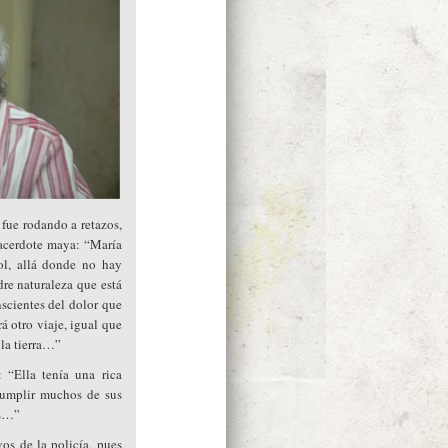
 fue rodando a retazos,
acerdote maya: “María
ol, allá donde no hay
re naturaleza que está
scientes del dolor que
 otro viaje, igual que
 la tierra…”
“Ella tenía una rica
 cumplir muchos de sus
es…”
vos de la policía, pues