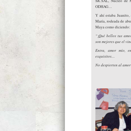
SICSAL, Núcleo de 
ODHAG…
Y ahí estaba Juanito,
María, rodeada de abun
Maya como diciendo:
“¡Qué bellos tus amo
son mejores que el vi
Entra, amor mío, e
exquisitos…
No despierten al amor