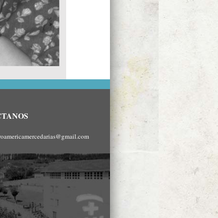
CTANOS
roamericamercedarias@gmail.com