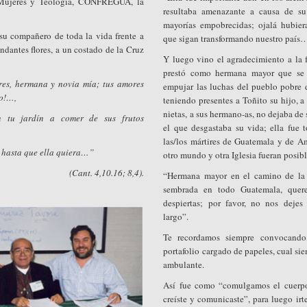
Mujeres y Teología, CONFREGUA, la
resultaba amenazante a causa de s
mayorías empobrecidas; ojalá hubie
 su compañero de toda la vida frente a
que sigan transformando nuestro país
dantes flores, a un costado de la Cruz
Y luego vino el agradecimiento a la 
prestó como hermana mayor que se 
res, hermana y novia mía; tus amores
empujar las luchas del pueblo pobre 
no!…,
teniendo presentes a Toñito su hijo, a
nietas, a sus hermano-as, no dejaba de 
n tu jardín a comer de sus frutos
el que desgastaba su vida; ella fue
las/los mártires de Guatemala y de A
 hasta que ella quiera…”
otro mundo y otra Iglesia fueran posibl
(Cant. 4,10.16; 8,4).
“Hermana mayor en el camino de la f
sembrada en todo Guatemala, quere
despiertas; por favor, no nos deje
largo”.
Te recordamos siempre convocando,
portafolio cargado de papeles, cual s
ambulante.
Así fue como “comulgamos el cuerpo
creíste y comunicaste”, para luego irt