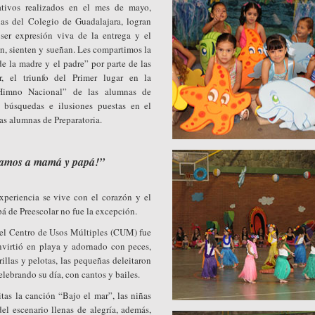
ativos realizados en el mes de mayo,
as del Colegio de Guadalajara, logran
 ser expresión viva de la entrega y el
en, sienten y sueñan. Les compartimos la
de la madre y el padre” por parte de las
r, el triunfo del Primer lugar en la
“Himno Nacional” de las alumnas de
 búsquedas e ilusiones puestas en el
las alumnas de Preparatoria.
jamos a mamá y papá!”
xperiencia se vive con el corazón y el
á de Preescolar no fue la excepción.
 el Centro de Usos Múltiples (CUM) fue
nvirtió en playa y adornado con peces,
rillas y pelotas, las pequeñas deleitaron
lebrando su día, con cantos y bailes.
as la canción “Bajo el mar”, las niñas
del escenario llenas de alegría, además,