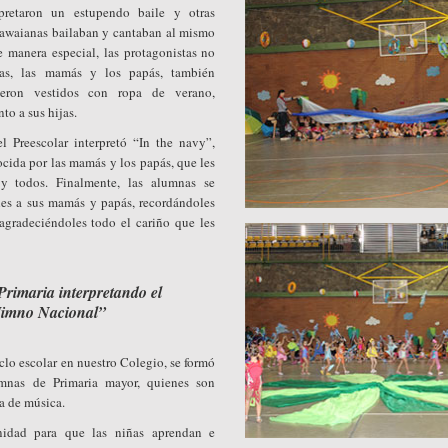
rpretaron un estupendo baile y otras
hawaianas bailaban y cantaban al mismo
 manera especial, las protagonistas no
las, las mamás y los papás, también
tieron vestidos con ropa de verano,
to a sus hijas.
l Preescolar interpretó “In the navy”,
ida por las mamás y los papás, que les
 y todos. Finalmente, las alumnas se
les a sus mamás y papás, recordándoles
agradeciéndoles todo el cariño que les
rimaria interpretando el
imno Nacional”
iclo escolar en nuestro Colegio, se formó
mnas de Primaria mayor, quienes son
ra de música.
idad para que las niñas aprendan e