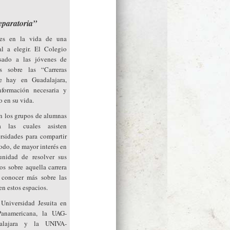
eparatoria”
les en la vida de una
al a elegir. El Colegio
sado a las jóvenes de
 sobre las “Carreras
ue hay en Guadalajara,
información necesaria y
 en su vida.
en los grupos de alumnas
 a las cuales asisten
ersidades para compartir
todo, de mayor interés en
unidad de resolver sus
os sobre aquella carrera
 conocer más sobre las
n estos espacios.
Universidad Jesuita en
Panamericana, la UAG-
alajara y la UNIVA-