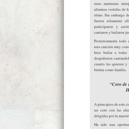
unas marineras inte
alumnas vestidas de 
ritmo. Sin embargo de
fueron solamente el
participaron y asis
cantaron y bailaron jun
Posteriormente todo e
una canción muy conoc
hizo bailar a todas
despidieron cantándo
cuanto les quieren y 
bridan como familia.
“Coro de P
H
A principios de este c
un coro con las alu
dirigidas por la maest
Ha sido una oportun