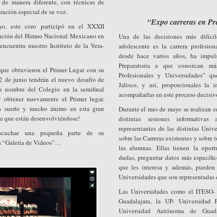
a de manera diferente, con técnicas de
ración especial de su voz.
“Expo carreras en Pr
o, este coro participó en el XXXII
tación del Himno Nacional Mexicano en
Una de las decisiones más difíci
ncuentra nuestro Instituto de la Vera-
adolescente es la carrera profesion
desde hace varios años, ha impul
Preparatoria a que conozcan más
 que obtuvieron el Primer Lugar con su
Profesionales y Universidades” q
l 2 de junio tendrán el nuevo desafío de
Jalisco, y así, proporcionales la 
en nombre del Colegio en la semifinal
acompañarlas en este proceso decisivo
ar obtener nuevamente el Primer lugar.
 suerte y mucho ánimo en esta gran
Durante el mes de mayo se realizan 
la que están desenvolviéndose!
distintas sesiones informativas
representantes de las distintas Univ
scuchar una pequeña parte de su
sobre las Carreras existentes y sobre 
la “Galería de Videos”…
las alumnas. Ellas tienen la oport
dudas, preguntar datos más específic
que les interesa y además, pueden
Universidades que son representadas e
Las Universidades como el ITESO- 
Guadalajara, la UP- Universidad 
Universidad Autónoma de Guad