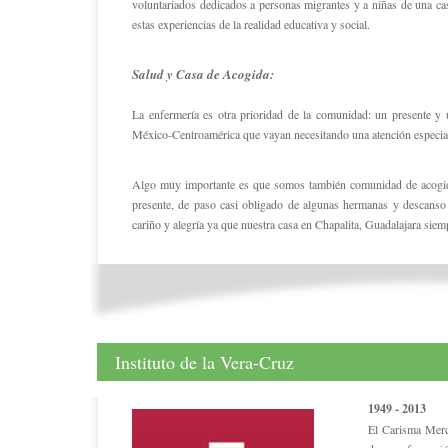
voluntariados dedicados a personas migrantes y a niñas de una c
estas experiencias de la realidad educativa y social.
Salud y Casa de Acogida:
La enfermería es otra prioridad de la comunidad: un presente y 
México-Centroamérica que vayan necesitando una atención especia
Algo muy importante es que somos también comunidad de acogida
presente, de paso casi obligado de algunas hermanas y descanso
cariño y alegría ya que nuestra casa en Chapalita, Guadalajara siemp
Instituto de la Vera-Cruz
1949 - 2013
El Carisma Merc