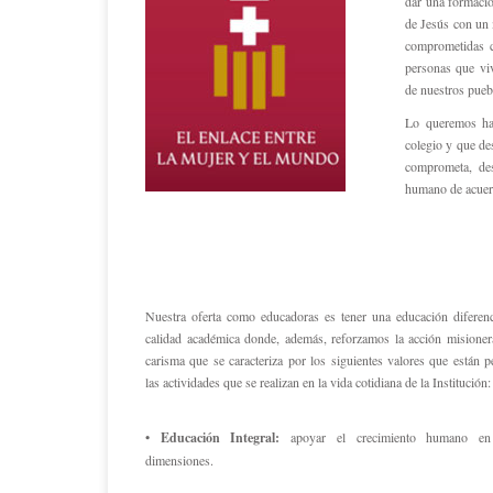
dar una formació
de Jesús con un 
comprometidas c
personas que viv
de nuestros pueb
Lo queremos ha
colegio y que de
comprometa, de
humano de acuer
Nuestra oferta como educadoras es tener una educación diferenc
calidad académica donde, además, reforzamos la acción misioner
carisma que se caracteriza por los siguientes valores que están 
las actividades que se realizan en la vida cotidiana de la Institución:
• Educación Integral:
apoyar el crecimiento humano en
dimensiones.