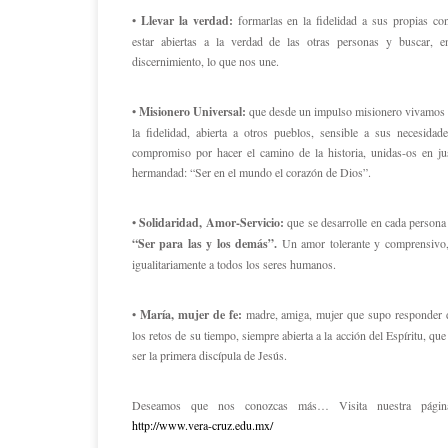
• Llevar la verdad:
formarlas en la fidelidad a sus propias con
estar abiertas a la verdad de las otras personas y buscar, e
discernimiento, lo que nos une.
• Misionero Universal:
que desde un impulso misionero vivamos 
la fidelidad, abierta a otros pueblos, sensible a sus necesida
compromiso por hacer el camino de la historia, unidas-os en jus
hermandad: “Ser en el mundo el corazón de Dios”.
• Solidaridad, Amor-Servicio:
que se desarrolle en cada persona 
“Ser para las y los demás”.
Un amor tolerante y comprensivo,
igualitariamente a todos los seres humanos.
• María, mujer de fe:
madre, amiga, mujer que supo responder d
los retos de su tiempo, siempre abierta a la acción del Espíritu, que
ser la primera discípula de Jesús.
Deseamos que nos conozcas más… Visita nuestra pági
http://www.vera-cruz.edu.mx/