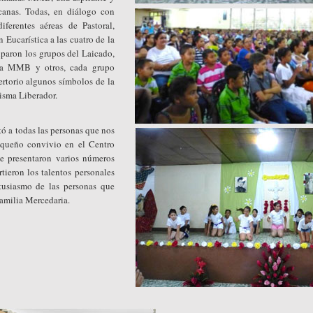
icanas. Todas, en diálogo con
iferentes aéreas de Pastoral,
 Eucarística a las cuatro de la
iparon los grupos del Laicado,
cia MMB y otros, cada grupo
ertorio algunos símbolos de la
isma Liberador.
tó a todas las personas que nos
queño convivio en el Centro
se presentaron varios números
tieron los talentos personales
tusiasmo de las personas que
Familia Mercedaria.