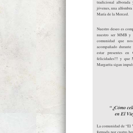
tradicional alborada
jóvenes, una alfombra d
María de la Merced.
Nuestro deseo es compa
nuestro ser MMB y u
comunidad que no
acompañado durante 
estar presentes en
felicidades!!! y qu
Margarita sigan impul
“¿Cómo cel
en El Vi
La comunidad de “El V
formada por cuatro h