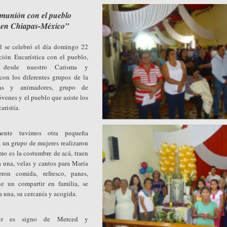
munión con el pueblo
n en Chiapas-México”
d se celebró el día domingo 22
ión Eucarística con el pueblo,
 desde nuestro Carisma y
on los diferentes grupos de la
ras y animadores, grupo de
óvenes y el pueblo que asiste los
aristía.
ente tuvimos otra pequeña
, un grupo de mujeres realizaron
omo es la costumbre de acá, traen
a una, velas y cantos para María
ron comida, refresco, panes,
fue un compartir en familia, se
a una, su cercanía y acogida.
tir es signo de Merced y