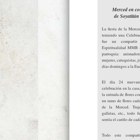
Merced en co
de Soyatitá
La fiesta de la Merce
teniendo una Celebrac
fue un compartir
Espiritualidad MMB c
parroquia: animado
mujeres, catequistas, j
días domingos a la Euc
El día 24 nuevam
celebración en la casa
la entrada de flores c
un ramo de flores cad
de la Merced. Traje
galletas, etc., todo 
sentía el cariño de cad
Todo este compar