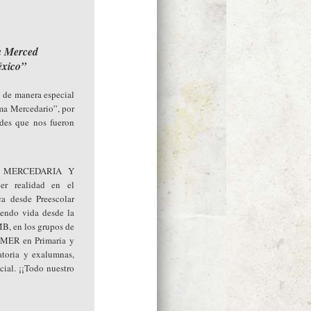
la Merced
éxico”
y de manera especial
sma Mercedario”, por
dades que nos fueron
OY MERCEDARIA Y
r realidad en el
a desde Preescolar
iendo vida desde la
MB, en los grupos de
MER en Primaria y
toria y exalumnas,
cial. ¡¡Todo nuestro