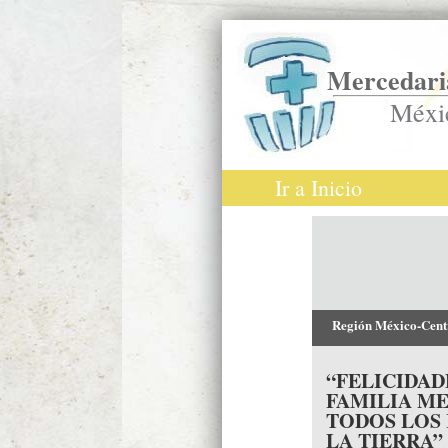
Mercedaria
Méxi
Ir a Inicio
Región México-Cen
“FELICIDAD
FAMILIA M
TODOS LOS 
LA TIERRA”