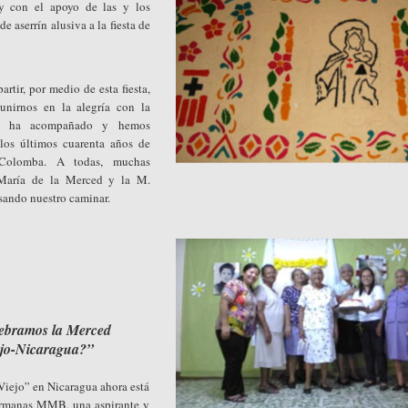
 y con el apoyo de las y los
e aserrín alusiva a la fiesta de
rtir, por medio de esta fiesta,
nirnos en la alegría con la
s ha acompañado y hemos
los últimos cuarenta años de
 Colomba. A todas, muchas
e María de la Merced y la M.
sando nuestro caminar.
ebramos la Merced
ejo-Nicaragua?”
iejo” en Nicaragua ahora está
ermanas MMB, una aspirante y