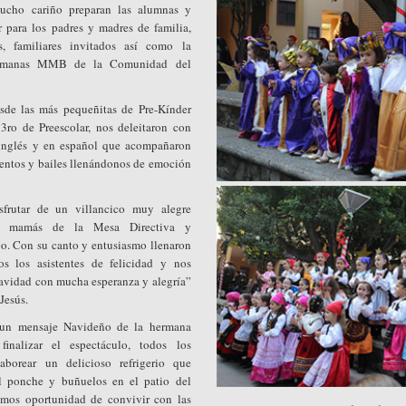
cho cariño preparan las alumnas y
r para los padres y madres de familia,
s, familiares invitados así como la
hermanas MMB de la Comunidad del
sde las más pequeñitas de Pre-Kínder
3ro de Preescolar, nos deleitaron con
inglés y en español que acompañaron
mentos y bailes llenándonos de emoción
frutar de un villancico muy alegre
las mamás de la Mesa Directiva y
po. Con su canto y entusiasmo llenaron
s los asistentes de felicidad y nos
 Navidad con mucha esperanza y alegría”
Jesús.
 un mensaje Navideño de la hermana
inalizar el espectáculo, todos los
aborear un delicioso refrigerio que
al ponche y buñuelos en el patio del
imos oportunidad de convivir con las