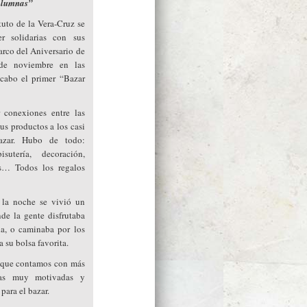
alumnas”
uto de la Vera-Cruz se
 solidarias con sus
arco del Aniversario de
 de noviembre en las
 cabo el primer “Bazar
r conexiones entre las
us productos a los casi
azar. Hubo de todo:
isutería, decoración,
as… Todos los regalos
 la noche se vivió un
de la gente disfrutaba
a, o caminaba por los
 su bolsa favorita.
a que contamos con más
das muy motivadas y
para el bazar.