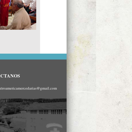
ÁCTANOS
ntroamericamercedarias@gmail.com