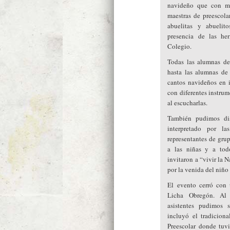
navideño que con mu
maestras de preescola
abuelitas y abuelito
presencia de las 
Colegio.
Todas las alumnas de
hasta las alumnas de 
cantos navideños en 
con diferentes instru
al escucharlas.
También pudimos dis
interpretado por 
representantes de gru
a las niñas y a todo
invitaron a “vivir la
por la venida del niño 
El evento cerró con
Licha Obregón. Al f
asistentes pudimos s
incluyó el tradicion
Preescolar donde tuv