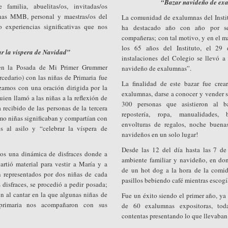
“Bazar navideño de ex
familia, abuelitas/os, invitadas/os
anas MMB, personal y maestras/os del
La comunidad de exalumnas del Instit
o experiencias significativas que nos
ha destacado año con año por ser
compañeras; con tal motivo, y en el m
los 65 años del Instituto, el 29
r la víspera de Navidad”
instalaciones del Colegio se llevó a
 en la Posada de Mi Primer Grummer
navideño de exalumnas”.
edario) con las niñas de Primaria fue
La finalidad de este bazar fue crea
amos con una oración dirigida por la
exalumnas, darse a conocer y vender s
ien llamó a las niñas a la reflexión de
300 personas que asistieron al b
 recibido de las personas de la tercera
repostería, ropa, manualidades, b
omo niñas significaban y compartían con
envolturas de regalos, noche buen
les al asilo y “celebrar la víspera de
navideños en un solo lugar!
Desde las 12 del día hasta las 7 de
os una dinámica de disfraces donde a
ambiente familiar y navideño, en don
artió material para vestir a María y a
de un hot dog a la hora de la comid
an representados por dos niñas de cada
pasillos bebiendo café mientras escogía
 disfraces, se procedió a pedir posada;
n al cantar en la que algunas niñas de
Fue un éxito siendo el primer año, y
 primaria nos acompañaron con sus
de 60 exalumnas expositoras, to
contentas presentando lo que llevaban 