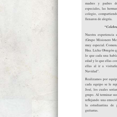
madres y padres de 
especiales, las herm
colegio, compartiend
llenaron de alegría.
“Celebra
Nuestra experiencia
(Grupo Misionero Merc
muy especial. Comenz
Hna. Licha Obregón qu
lo que cada una había
edad y lo que ellas c
ellas al ir a visitar
Navidad”.
Realizamos por equip
cada equipo se le rep
José, los cuales serí
grupo. Al terminar sus
reflejando una emoció
la estudiantina de
guitarras.