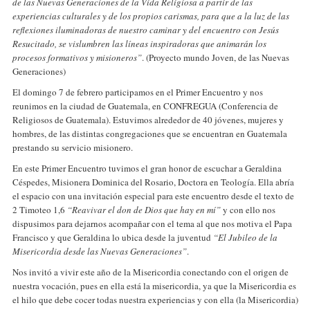
de las Nuevas Generaciones de la Vida Religiosa a partir de las
experiencias culturales y de los propios carismas, para que a la luz de las
reflexiones iluminadoras de nuestro caminar y del encuentro con Jesús
Resucitado, se vislumbren las líneas inspiradoras que animarán los
procesos formativos y misioneros”
. (Proyecto mundo Joven, de las Nuevas
Generaciones)
El domingo 7 de febrero participamos en el Primer Encuentro y nos
reunimos en la ciudad de Guatemala, en CONFREGUA (Conferencia de
Religiosos de Guatemala). Estuvimos alrededor de 40 jóvenes, mujeres y
hombres, de las distintas congregaciones que se encuentran en Guatemala
prestando su servicio misionero.
En este Primer Encuentro tuvimos el gran honor de escuchar a Geraldina
Céspedes, Misionera Dominica del Rosario, Doctora en Teología. Ella abría
el espacio con una invitación especial para este encuentro desde el texto de
2 Timoteo 1,6
“Reavivar el don de Dios que hay en mí”
y con ello nos
dispusimos para dejarnos acompañar con el tema al que nos motiva el Papa
Francisco y que Geraldina lo ubica desde la juventud
“El Jubileo de la
Misericordia desde las Nuevas Generaciones”
.
Nos invitó a vivir este año de la Misericordia conectando con el origen de
nuestra vocación, pues en ella está la misericordia, ya que la Misericordia es
el hilo que debe cocer todas nuestra experiencias y con ella (la Misericordia)