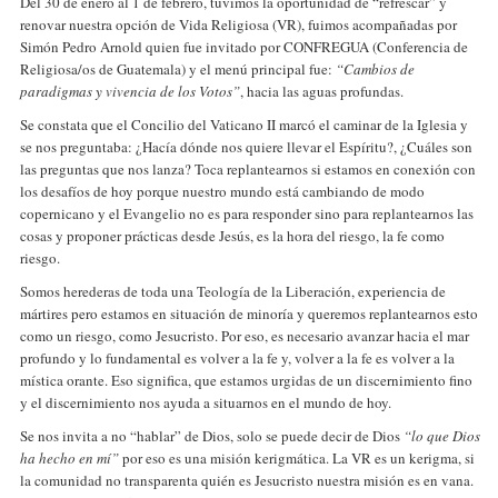
Del 30 de enero al 1 de febrero, tuvimos la oportunidad de “refrescar” y
renovar nuestra opción de Vida Religiosa (VR), fuimos acompañadas por
Simón Pedro Arnold quien fue invitado por CONFREGUA (Conferencia de
Religiosa/os de Guatemala) y el menú principal fue:
“Cambios de
paradigmas y vivencia de los Votos”
, hacia las aguas profundas.
Se constata que el Concilio del Vaticano II marcó el caminar de la Iglesia y
se nos preguntaba: ¿Hacía dónde nos quiere llevar el Espíritu?, ¿Cuáles son
las preguntas que nos lanza? Toca replantearnos si estamos en conexión con
los desafíos de hoy porque nuestro mundo está cambiando de modo
copernicano y el Evangelio no es para responder sino para replantearnos las
cosas y proponer prácticas desde Jesús, es la hora del riesgo, la fe como
riesgo.
Somos herederas de toda una Teología de la Liberación, experiencia de
mártires pero estamos en situación de minoría y queremos replantearnos esto
como un riesgo, como Jesucristo. Por eso, es necesario avanzar hacia el mar
profundo y lo fundamental es volver a la fe y, volver a la fe es volver a la
mística orante. Eso significa, que estamos urgidas de un discernimiento fino
y el discernimiento nos ayuda a situarnos en el mundo de hoy.
Se nos invita a no “hablar” de Dios, solo se puede decir de Dios
“lo que Dios
ha hecho en mí”
por eso es una misión kerigmática. La VR es un kerigma, si
la comunidad no transparenta quién es Jesucristo nuestra misión es en vana.