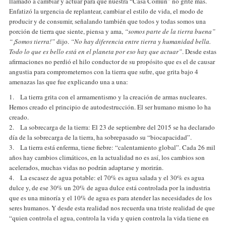
llamado a cambiar y actuar para que nuestra “Casa Común” no grite más.
Enfatizó la urgencia de replantear, cambiar el estilo de vida, el modo de
producir y de consumir, señalando también que todos y todas somos una
porción de tierra que siente, piensa y ama,
“somos parte de la tierra buena”
“¡Somos tierra!”
dijo.
“No hay diferencia entre tierra y humanidad bella.
Todo lo que es bello está en el planeta por eso hay que actuar”
. Desde estas
afirmaciones no perdió el hilo conductor de su propósito que es el de causar
angustia para comprometernos con la tierra que sufre, que grita bajo 4
amenazas las que fue explicando una a una:
1. La tierra grita con el armamentismo y la creación de armas nucleares.
Hemos creado el principio de autodestrucción. El ser humano mismo lo ha
creado.
2. La sobrecarga de la tierra: El 23 de septiembre del 2015 se ha declarado
día de la sobrecarga de la tierra, ha sobrepasado su “biocapacidad”.
3. La tierra está enferma, tiene fiebre: “calentamiento global”. Cada 26 mil
años hay cambios climáticos, en la actualidad no es así, los cambios son
acelerados, muchas vidas no podrán adaptarse y morirán.
4. La escasez de agua potable: el 70% es agua salada y el 30% es agua
dulce y, de ese 30% un 20% de agua dulce está controlada por la industria
que es una minoría y el 10% de agua es para atender las necesidades de los
seres humanos. Y desde esta realidad nos recuerda una triste realidad de que
“quien controla el agua, controla la vida y quien controla la vida tiene en