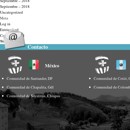
Septiembre – 2018
Septiembre – 2018
Uncategorized
Meta
Log in
Entries feed
Comments feed
WordPress.org
Contacto
México
Comunidad de Santander, DF
Comunidad de Cotió, 
Comunidad de Chapalita, Gdl
Comunidad de Colomb
Comunidad de Soyatitán, Chiapas