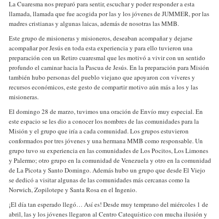
La Cuaresma nos preparó para sentir, escuchar y poder responder a esta
llamada, llamada que fue acogida por las y los jóvenes de JUMMER, por las
madres cristianas y algunas laicas, además de nosotras las MMB.
Este grupo de misioneras y misioneros, deseaban acompañar y dejarse
acompañar por Jesús en toda esta experiencia y para ello tuvieron una
preparación con un Retiro cuaresmal que les motivó a vivir con un sentido
profundo el caminar hacia la Pascua de Jesús. En la preparación para Misión
también hubo personas del pueblo viejano que apoyaron con víveres y
recursos económicos, este gesto de compartir motivo aún más a los y las
misioneras.
El domingo 28 de marzo, tuvimos una oración de Envío muy especial. En
este espacio se les dio a conocer los nombres de las comunidades para la
Misión y el grupo que iría a cada comunidad. Los grupos estuvieron
conformados por tres jóvenes y una hermana MMB como responsable. Un
grupo tuvo su experiencia en las comunidades de Los Pocitos, Los Limones
y Palermo; otro grupo en la comunidad de Venezuela y otro en la comunidad
de La Picota y Santo Domingo. Además hubo un grupo que desde El Viejo
se dedicó a visitar algunas de las comunidades más cercanas como la
Norwich, Zopilotepe y Santa Rosa en el Ingenio.
¡El día tan esperado llegó… Así es! Desde muy temprano del miércoles 1 de
abril, las y los jóvenes llegaron al Centro Catequístico con mucha ilusión y