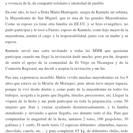
a vivencia de fe, de compartir solidario e identidad de pueblo.
En este año, le tocó a Doña María Marroquín, suegra de Karmele mi sobrina,
la Mayordomía de San Miguel, que es una de las grandes Mayordomías.
Como su esposo ya tiene otra familia en EE.UU. y se hizo evangélico, no
pudo participar y le tocó a Fausto, esposo de Karmele, como hijo mayor de la
mayordoma, asumir el cargo y la responsabilidad, junto con su madre y su
esposa.
Karmele envió una carta invitando a todas las MMB que quisieran
participar, cuando me llegó la invitación dudé mucho, pero por fin, después
de sentir el apoyo de la comunidad de El Viejo en Nicaragua y de la
Comisión Regional, me decidí a aceptar la invitación y me fui.
Fue una experiencia increíble. Había vivido muchas mayordomías en los 9
años que estuve en la Misión de Mixtepec, pero ahora tuvo mayor riqueza,
porque la viví desde dentro y como parte de la mayordomía en todos los
trabajos, acogida a la gente que llegaba, rituales, procesiones, etc. Llegué la
víspera de la fiesta y me pude participar en toda la preparación, como 50
mujeres que iban y venían ayudando desinteresadamente, y la familia
atendiendo y sirviendo a quien llegaba, eso durante todo el día. Para que
comprendan la magnitud de la fiesta, mataron 2 toros, 100 guajolotes, 30
gallinas y 1 cerdo. El mole tenía 12 especias diferentes: almendras, nueces,
chocolate, canela, etc… y para completar, 65 kg. de diferentes chiles, todo