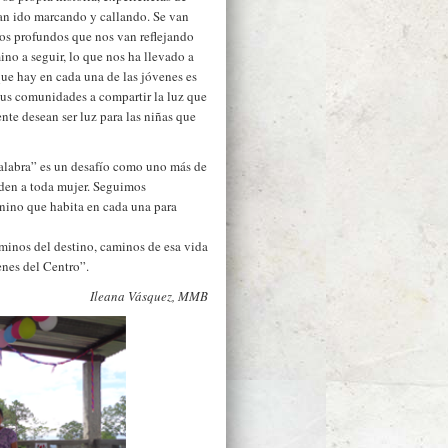
han ido marcando y callando. Se van
os profundos que nos van reflejando
ino a seguir, lo que nos ha llevado a
ue hay en cada una de las jóvenes es
a sus comunidades a compartir la luz que
ente desean ser luz para las niñas que
palabra” es un desafío como uno más de
den a toda mujer. Seguimos
nino que habita en cada una para
aminos del destino, caminos de esa vida
nes del Centro”.
Ileana Vásquez, MMB