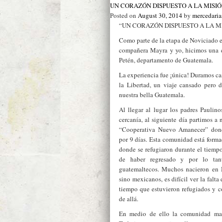
UN CORAZÓN DISPUESTO A LA MISI
Posted on
August 30, 2014
by
mercedari
“UN CORAZÓN DISPUESTO A LA M
Como parte de la etapa de Noviciado e
compañera Mayra y yo, hicimos una e
Petén, departamento de Guatemala.
La experiencia fue ¡única! Duramos cas
la Libertad, un viaje cansado pero 
nuestra bella Guatemala.
Al llegar al lugar los padres Paulin
cercanía, al siguiente día partimos a
“Cooperativa Nuevo Amanecer” dond
por 9 días. Esta comunidad está form
donde se refugiaron durante el tiempo
de haber regresado y por lo tant
guatemaltecos. Muchos nacieron en 
sino mexicanos, es difícil ver la falt
tiempo que estuvieron refugiados y 
de allá.
En medio de ello la comunidad man