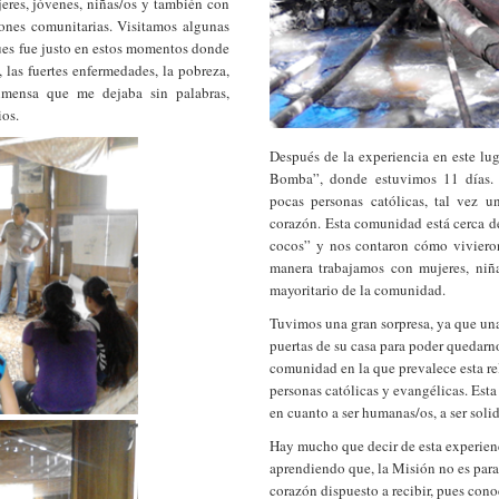
eres, jóvenes, niñas/os y también con
iones comunitarias. Visitamos algunas
pues fue justo en estos momentos donde
 las fuertes enfermedades, la pobreza,
inmensa que me dejaba sin palabras,
ios.
Después de la experiencia en este lu
Bomba”, donde estuvimos 11 días.
pocas personas católicas, tal vez 
corazón. Esta comunidad está cerca de
cocos” y nos contaron cómo vivieron
manera trabajamos con mujeres, niñ
mayoritario de la comunidad.
Tuvimos una gran sorpresa, ya que una
puertas de su casa para poder quedarno
comunidad en la que prevalece esta re
personas católicas y evangélicas. Est
en cuanto a ser humanas/os, a ser solid
Hay mucho que decir de esta experien
aprendiendo que, la Misión no es para 
corazón dispuesto a recibir, pues cono