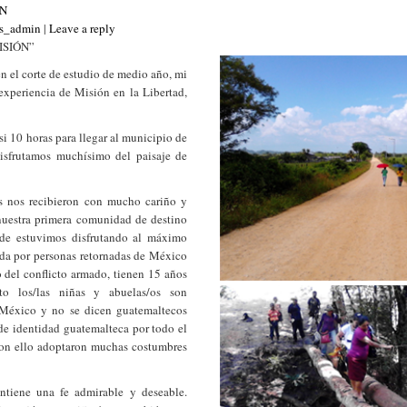
ÓN
as_admin
|
Leave a reply
ISIÓN”
n el corte de estudio de medio año, mi
xperiencia de Misión en la Libertad,
i 10 horas para llegar al municipio de
disfrutamos muchísimo del paisaje de
os nos recibieron con mucho cariño y
 nuestra primera comunidad de destino
e estuvimos disfrutando al máximo
ada por personas retornadas de México
 del conflicto armado, tienen 15 años
o los/las niñas y abuelas/os son
México y no se dicen guatemaltecos
a de identidad guatemalteca por todo el
con ello adoptaron muchas costumbres
tiene una fe admirable y deseable.