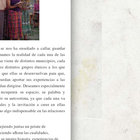
se nos ha enseñado a callar, guardar
umamos la realidad de cada una de las
na viene de distintos municipios, cada
s distintos grupos étnicos a los que
s que ellas se desenvuelvan para que,
uedan aportar sus experiencias a las
dan dirigirse. Deseamos especialmente
recuperen su espacio, su palabra y
do su autoestima, ya que cada una va
les y la invitación a creer en ellas
o algo indispensable en las relaciones
ejiendo juntas un petate de
iendo aflorar las cualidades,
su propia historia, experiencias de