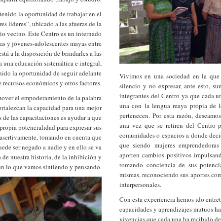
tenido la oportunidad de trabajar en el
s líderes”, ubicado a las afueras de la
o vecino. Este Centro es un internado
ñas y jóvenes-adolescentes mayas entre
stá a la disposición de brindarles a las
 una educación sistemática e integral,
nido la oportunidad de seguir adelante
Vivimos en una sociedad en la que 
e recursos económicos y otros factores.
silencio y no expresar, ante esto, s
integrantes del Centro ya que cada u
mover el empoderamiento de la palabra
una con la lengua maya propia de lo
rtalezcan la capacidad para una mejor
pertenecen. Por esta razón, deseamo
 de las capacitaciones es ayudar a que
una vez que se retiren del Centro p
propia potencialidad para expresar sus
comunidades o espacios a donde deci
 asertivamente, tomando en cuenta que
que siendo mujeres emprendedoras 
ede ser negado a nadie y en ello se va
aporten cambios positivos impulsan
de nuestra historia, de la inhibición y
tomando conciencia de sus potencia
en lo que vamos sintiendo y pensando.
mismas, reconociendo sus aportes com
interpersonales.
Con esta experiencia hemos ido entret
capacidades y aprendizajes mutuos hac
vivencias que cada una ha recibido de 