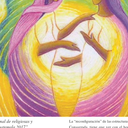
al de religiosas y
La “reconfiguración” de las estructuras
Guatemala 2017”
Consagrada, tiene que ver con el ho