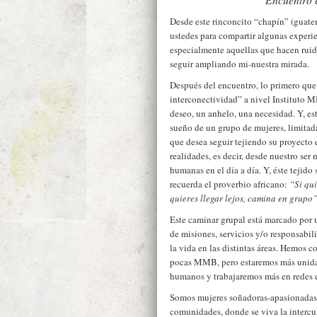
Desde este rinconcito “chapín” (guate
ustedes para compartir algunas experien
especialmente aquellas que hacen rui
seguir ampliando mi-nuestra mirada.
Después del encuentro, lo primero que 
interconectividad” a nivel Instituto 
deseo, un anhelo, una necesidad. Y, est
sueño de un grupo de mujeres, limitada
que desea seguir tejiendo su proyecto 
realidades, es decir, desde nuestro se
humanas en el día a día. Y, éste tejido
recuerda el proverbio africano:
“Si qui
quieres llegar lejos, camina en grupo
Este caminar grupal está marcado por u
de misiones, servicios y/o responsabi
la vida en las distintas áreas. Hemos c
pocas MMB, pero estaremos más unidas
humanos y trabajaremos más en redes e
Somos mujeres soñadoras-apasionadas a
comunidades, donde se viva la intercu