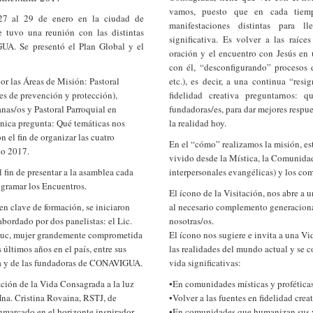
vamos, puesto que en cada tiem
27 al 29 de enero en la ciudad de
manifestaciones distintas para 
e tuvo una reunión con las distintas
significativa. Es volver a las raíce
A. Se presentó el Plan Global y el
oración y el encuentro con Jesús en 
con él, “desconfigurando” procesos d
or las Áreas de Misión: Pastoral
etc.), es decir, a una continua “resi
es de prevención y protección),
fidelidad creativa preguntarnos: 
anas/os y Pastoral Parroquial en
fundadoras/es, para dar mejores respue
única pregunta: Qué temáticas nos
la realidad hoy.
n el fin de organizar las cuatro
En el “cómo” realizamos la misión, es
ño 2017.
vivido desde la Mística, la Comunida
 fin de presentar a la asamblea cada
interpersonales evangélicas) y los co
ogramar los Encuentros.
El ícono de la Visitación, nos abre a 
en clave de formación, se iniciaron
al necesario complemento generacional
 abordado por dos panelistas: el Lic.
nosotras/os.
yuc, mujer grandemente comprometida
El ícono nos sugiere e invita a una V
 últimos años en el país, entre sus
las realidades del mundo actual y se
a y de las fundadoras de CONAVIGUA.
vida significativas:
ación de la Vida Consagrada a la luz
•En comunidades místicas y proféticas
Hna. Cristina Rovaina, RSTJ, de
•Volver a las fuentes en fidelidad cre
nmarcado en el horizonte inspirador
•En comunidades que humanizan sus ví