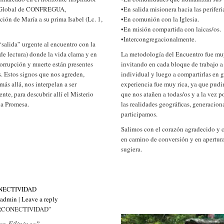
an Global de CONFREGUA,
•En salida misionera hacia las perifer
ción de María a su prima Isabel (Lc. 1,
•En comunión con la Iglesia.
•En misión compartida con laicas/os.
•Intercongregacionalmente.
“salida” urgente al encuentro con la
 de lectura) donde la vida clama y en
La metodología del Encuentro fue muy 
corrupción y muerte están presentes
invitando en cada bloque de trabajo a 
. Estos signos que nos agreden,
individual y luego a compartirlas en 
ás allá, nos interpelan a ser
experiencia fue muy rica, ya que pud
nte, para descubrir allí el Misterio
que nos atañen a todas/os y a la vez po
la Promesa.
las realidades geográficas, generacion
participamos.
Salimos con el corazón agradecido y 
en camino de conversión y en apertura
sugiera.
NECTIVIDAD
_admin
|
Leave a reply
RCONECTIVIDAD”
n Filipinas”