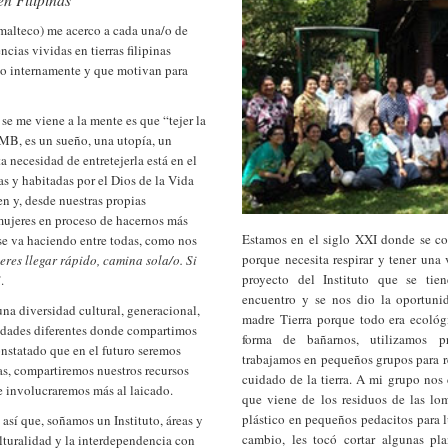
malteco) me acerco a cada una/o de
cias vividas en tierras filipinas
do internamente y que motivan para
se me viene a la mente es que “tejer la
MMB, es un sueño, una utopía, un
a necesidad de entretejerla está en el
s y habitadas por el Dios de la Vida
en y, desde nuestras propias
r mujeres en proceso de hacernos más
Estamos en el siglo XXI donde se con
 se va haciendo entre todas, como nos
porque necesita respirar y tener una
eres llegar rápido, camina sola/o. Si
proyecto del Instituto que se tien
”
.
encuentro y se nos dio la oportunid
na diversidad cultural, generacional,
madre Tierra porque todo era ecológ
lidades diferentes donde compartimos
forma de bañarnos, utilizamos p
onstatado que en el futuro seremos
trabajamos en pequeños grupos para re
, compartiremos nuestros recursos
cuidado de la tierra. A mi grupo nos
 involucraremos más al laicado.
que viene de los residuos de las lo
plástico en pequeños pedacitos para l
sí que, soñamos un Instituto, áreas y
cambio, les tocó cortar algunas pl
lturalidad y la interdependencia con