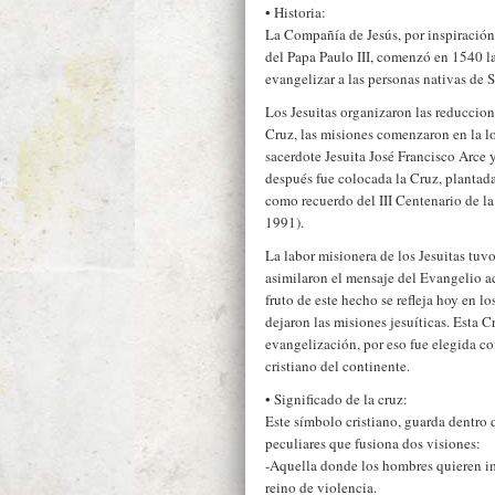
• Historia:
La Compañía de Jesús, por inspiració
del Papa Paulo III, comenzó en 1540 l
evangelizar a las personas nativas de 
Los Jesuitas organizaron las reduccion
Cruz, las misiones comenzaron en la lo
sacerdote Jesuita José Francisco Arce
después fue colocada la Cruz, plantada
como recuerdo del III Centenario de l
1991).
La labor misionera de los Jesuitas tuvo
asimilaron el mensaje del Evangelio ac
fruto de este hecho se refleja hoy en l
dejaron las misiones jesuíticas. Esta 
evangelización, por eso fue elegida c
cristiano del continente.
• Significado de la cruz:
Este símbolo cristiano, guarda dentro d
peculiares que fusiona dos visiones:
-Aquella donde los hombres quieren im
reino de violencia.