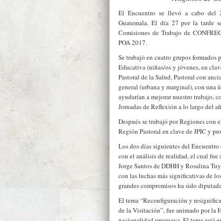
El Encuentro se llevó a cabo del 
Guatemala. El día 27 por la tarde s
Comisiones de Trabajo de CONFREGU
POA 2017.
Se trabajó en cuatro grupos formados p
Educativa (niñas/os y jóvenes, en clav
Pastoral de la Salud, Pastoral con anci
general (urbana y marginal), con una 
ayudarían a mejorar nuestro trabajo, co
Jornadas de Reflexión a lo largo del a
Después se trabajó por Regiones con el
Región Pastoral en clave de JPIC y pr
Los dos días siguientes del Encuentro 
con el análisis de realidad, el cual fue
Jorge Santos de DDHH y Rosalina Tu
con las luchas más significativas de los
grandes compromisos ha sido diputad
El tema “Reconfiguración y resignific
de la Visitación”, fue animado por la 
nacionalidad uruguaya. El tema está e