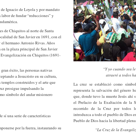
n de Ignacio de Loyola y por mandato
a labor de fundar “reducciones” y
Sudamérica.
es de Chiquitos al norte de Santa
calidad de San Javier en 1691, con el
 y el hermano Antonio Rivas. Años
 en la plaza principal de San Javier
a Evangelización en Chiquitos (1691-
“Y yo cuando sea le
 gran éxito, las personas nativas
atraeré a todos ha
eptando a Jesucristo en su cultura,
os templos construidos y el arte que
La cruz se estableció como símb
Cruz prosigue impulsando la
representa la salvación del género 
omo símbolo del andar misionero
que, donde tuvo la muerte Jesús ahí s
el Prefacio de la Exaltación de la 
recorrido de la Cruz por todos l
introduzca a todo el pueblo de Dios e
e sí una serie de características
Pueblo de Dios hacia la libertad plena
ponerse por la fuerza, instaurando su
“La Cruz de la Evangeli