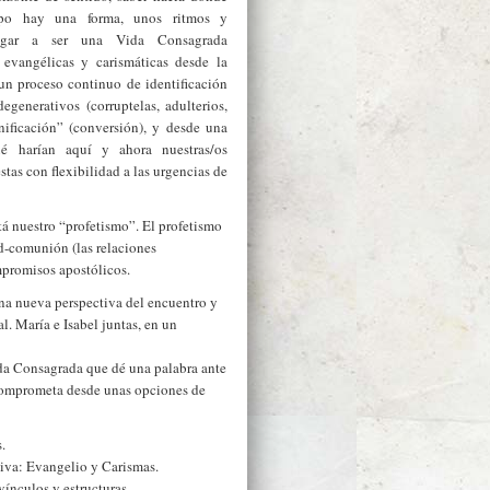
po hay una forma, unos ritmos y
llegar a ser una Vida Consagrada
s evangélicas y carismáticas desde la
un proceso continuo de identificación
egenerativos (corruptelas, adulterios,
gnificación” (conversión), y desde una
qué harían aquí y ahora nuestras/os
stas con flexibilidad a las urgencias de
tá nuestro “profetismo”. El profetismo
d-comunión (las relaciones
mpromisos apostólicos.
una nueva perspectiva del encuentro y
. María e Isabel juntas, en un
ida Consagrada que dé una palabra ante
 comprometa desde unas opciones de
.
ativa: Evangelio y Carismas.
nculos y estructuras.