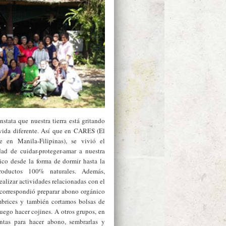
stata que nuestra tierra está gritando
 vida diferente. Así que en CARES (El
e en Manila-Filipinas), se vivió el
ad de cuidar-proteger-amar a nuestra
ico desde la forma de dormir hasta la
roductos 100% naturales. Además,
alizar actividades relacionadas con el
 correspondió preparar abono orgánico
mbrices y también cortamos bolsas de
uego hacer cojines. A otros grupos, en
antas para hacer abono, sembrarlas y