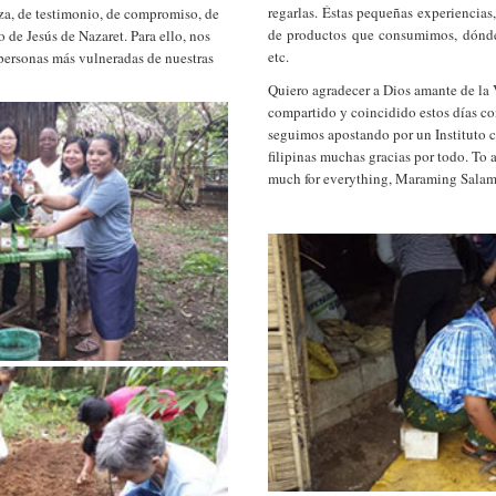
regarlas. Éstas pequeñas experiencias,
nza, de testimonio, de compromiso, de
de productos que consumimos, dónde
o de Jesús de Nazaret. Para ello, nos
etc.
 personas más vulneradas de nuestras
Quiero agradecer a Dios amante de la 
compartido y coincidido estos días co
seguimos apostando por un Instituto c
filipinas muchas gracias por todo. To a
much for everything, Maraming Salam