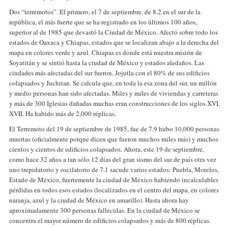
Dos “terremotos”. El primero, el 7 de septiembre, de 8.2 en el sur de la
república, el más fuerte que se ha registrado en los últimos 100 años,
superior al de 1985 que devastó la Ciudad de México. Afectó sobre todo los
estados de Oaxaca y Chiapas, estados que se localizan abajo a la derecha del
mapa en colores verde y azul. Chiapas es donde está nuestra misión de
Soyatitán y se sintió hasta la ciudad de México y estados aledaños. Las
ciudades más afectadas del sur fueron. Jojutla con el 80% de sus edificios
colapsados y Juchitan. Se calcula que, en toda la esa zona del sur, un millón
y medio personas han sido afectadas. Miles y miles de viviendas y carreteras
y más de 300 Iglesias dañadas muchas eran construcciones de los siglos XVI,
XVII. Ha habido más de 2,000 réplicas.
El Terremoto del 19 de septiembre de 1985, fue de 7.9 hubo 10,000 personas
muertas (oficialmente porque dicen que fueron muchos miles más) y muchos
cientos y cientos de edificios colapsados. Ahora, este 19 de septiembre,
como hace 32 años a tan sólo 12 días del gran sismo del sur de país otra vez
uno trepidatorio y oscilatorio de 7.1 sacude varios estados: Puebla, Morelos,
Estado de México, fuertemente la ciudad de México habiendo incalculables
pérdidas en todos esos estados (localizados en el centro del mapa, en colores
naranja, azul y la ciudad de México en amarillo). Hasta ahora hay
aproximadamente 300 personas fallecidas. En la ciudad de México se
concentra el mayor número de edificios colapsados y más de 800 réplicas.