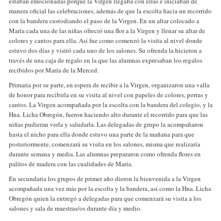
estaban emocionadas porque la Virgen llegaba con ellas e iniciaban de
manera oficial las celebraciones, además de que la escolta hacia un recorrido
con la bandera custodiando el paso de la Virgen. En un altar colocado a
María cada una de las niñas ofreció una flor a la Virgen y llenar su altar de
colores y cantos para ella. Así fue como comenzó la visita al nivel donde
estuvo dos días y visitó cada uno de los salones. Su ofrenda la hicieron a
través de una caja de regalo en la que las alumnas expresaban los regalos
recibidos por María de la Merced.
Primaria por su parte, en espera de recibir a la Virgen, organizaron una valla
de honor para recibirla en su visita al nivel con papeles de colores, porras y
cantos. La Virgen acompañada por la escolta con la bandera del colegio, y la
Hna. Licha Obregón, fueron haciendo alto durante el recorrido para que las
niñas pudieran verla y saludarla. Las delegadas de grupo la acompañaron
hasta el nicho para ella donde estuvo una parte de la mañana para que
posteriormente, comenzará su visita en los salones, misma que realizaría
durante semana y media. Las alumnas prepararon como ofrenda flores en
palitos de madera con las cualidades de María.
En secundaria los grupos de primer año dieron la bienvenida a la Virgen
acompañada una vez más por la escolta y la bandera, así como la Hna. Licha
Obregón quien la entregó a delegadas para que comenzará su visita a los
salones y sala de maestras/os durante día y medio.