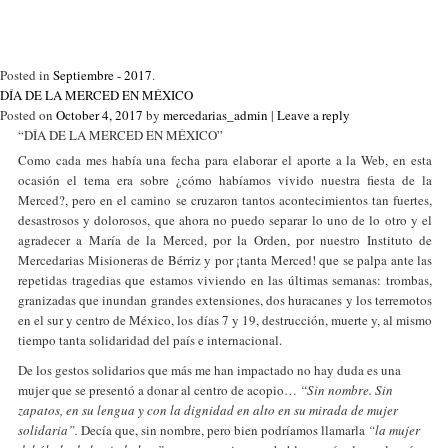
Posted in
Septiembre - 2017
.
DÍA DE LA MERCED EN MÉXICO
Posted on
October 4, 2017
by
mercedarias_admin
|
Leave a reply
“DÍA DE LA MERCED EN MÉXICO”
Como cada mes había una fecha para elaborar el aporte a la Web, en esta
ocasión el tema era sobre ¿cómo habíamos vivido nuestra fiesta de la
Merced?, pero en el camino se cruzaron tantos acontecimientos tan fuertes,
desastrosos y dolorosos, que ahora no puedo separar lo uno de lo otro y el
agradecer a María de la Merced, por la Orden, por nuestro Instituto de
Mercedarias Misioneras de Bérriz y por ¡tanta Merced! que se palpa ante las
repetidas tragedias que estamos viviendo en las últimas semanas: trombas,
granizadas que inundan grandes extensiones, dos huracanes y los terremotos
en el sur y centro de México, los días 7 y 19, destrucción, muerte y, al mismo
tiempo tanta solidaridad del país e internacional.
De los gestos solidarios que más me han impactado no hay duda es una
mujer que se presentó a donar al centro de acopio…
“Sin nombre. Sin
zapatos, en su lengua y con la dignidad en alto en su mirada de mujer
solidaria”.
Decía que, sin nombre, pero bien podríamos llamarla
“la mujer