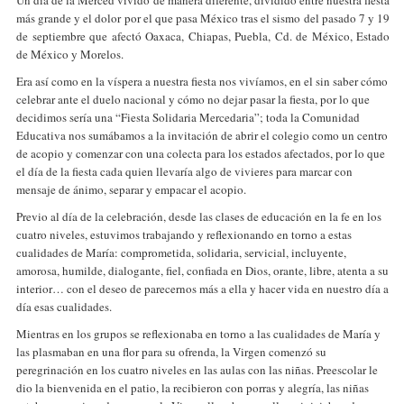
Un día de la Merced vivido de manera diferente, dividido entre nuestra fiesta
más grande y el dolor por el que pasa México tras el sismo del pasado 7 y 19
de septiembre que afectó Oaxaca, Chiapas, Puebla, Cd. de México, Estado
de México y Morelos.
Era así como en la víspera a nuestra fiesta nos vivíamos, en el sin saber cómo
celebrar ante el duelo nacional y cómo no dejar pasar la fiesta, por lo que
decidimos sería una “Fiesta Solidaria Mercedaria”; toda la Comunidad
Educativa nos sumábamos a la invitación de abrir el colegio como un centro
de acopio y comenzar con una colecta para los estados afectados, por lo que
el día de la fiesta cada quien llevaría algo de vivieres para marcar con
mensaje de ánimo, separar y empacar el acopio.
Previo al día de la celebración, desde las clases de educación en la fe en los
cuatro niveles, estuvimos trabajando y reflexionando en torno a estas
cualidades de María: comprometida, solidaria, servicial, incluyente,
amorosa, humilde, dialogante, fiel, confiada en Dios, orante, libre, atenta a su
interior… con el deseo de parecernos más a ella y hacer vida en nuestro día a
día esas cualidades.
Mientras en los grupos se reflexionaba en torno a las cualidades de María y
las plasmaban en una flor para su ofrenda, la Virgen comenzó su
peregrinación en los cuatro niveles en las aulas con las niñas. Preescolar le
dio la bienvenida en el patio, la recibieron con porras y alegría, las niñas