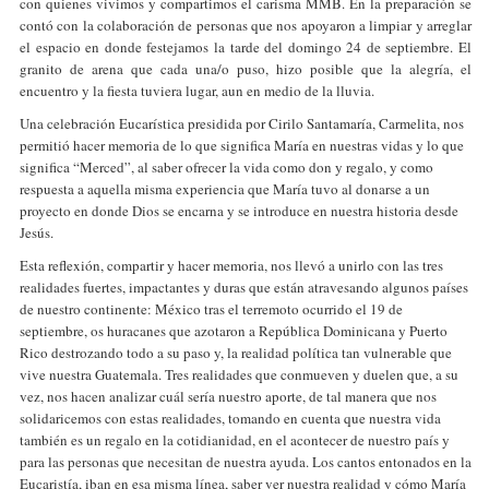
con quienes vivimos y compartimos el carisma MMB. En la preparación se
contó con la colaboración de personas que nos apoyaron a limpiar y arreglar
el espacio en donde festejamos la tarde del domingo 24 de septiembre. El
granito de arena que cada una/o puso, hizo posible que la alegría, el
encuentro y la fiesta tuviera lugar, aun en medio de la lluvia.
Una celebración Eucarística presidida por Cirilo Santamaría, Carmelita, nos
permitió hacer memoria de lo que significa María en nuestras vidas y lo que
significa “Merced”, al saber ofrecer la vida como don y regalo, y como
respuesta a aquella misma experiencia que María tuvo al donarse a un
proyecto en donde Dios se encarna y se introduce en nuestra historia desde
Jesús.
Esta reflexión, compartir y hacer memoria, nos llevó a unirlo con las tres
realidades fuertes, impactantes y duras que están atravesando algunos países
de nuestro continente: México tras el terremoto ocurrido el 19 de
septiembre, os huracanes que azotaron a República Dominicana y Puerto
Rico destrozando todo a su paso y, la realidad política tan vulnerable que
vive nuestra Guatemala. Tres realidades que conmueven y duelen que, a su
vez, nos hacen analizar cuál sería nuestro aporte, de tal manera que nos
solidaricemos con estas realidades, tomando en cuenta que nuestra vida
también es un regalo en la cotidianidad, en el acontecer de nuestro país y
para las personas que necesitan de nuestra ayuda. Los cantos entonados en la
Eucaristía, iban en esa misma línea, saber ver nuestra realidad y cómo María