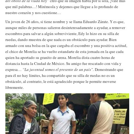
del óbolo de la viuda hoy”
creo que su imagen habla por sí sola, ¡vale más
que mil palabras…! Mirémosla y dejemos que llegue a lo profundo de
nuestro corazón y nos cuestione…
Un joven de 26 años, si tiene nombre y se llama Eduardo Zárate. Y es que,
aunque miles de personas salieron desinteresadamente a ayudar, a remover
escombros para salvar a algún sobreviviente, Edy lo hizo en su silla de
ruedas, dando muestra de que nada es un obstáculo para ayudar. Bien
armado con una bolsa en la que cargaba el escombro y una positiva actitud,
el chico de Morelia se ha vuelto estandarte de esta jornada en la que cada
quien ha aportado su granito de arena. Morelia dista cuatro horas de
distancia hasta la Ciudad de México. Su amigo fue rescatado con vida y
expresa…
“La juventud somos el presente de un país”.
Demostrando que
para él no hay límites, ha compartido que su silla de ruedas no es un
obstáculo, al contrario, le está agradecido porque le permite moverse
libremente.