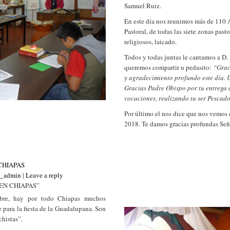
Samuel Ruiz.
En este día nos reunimos más de 110
Pastoral, de todas las siete zonas pasto
religiosos, laicado.
Todos y todas juntas le cantamos a D. 
queremos compartir u pedasito:
“Grac
y agradecimiento profundo este día. 
Gracias Padre Obispo por tu entrega
vocaciones, realizando tu ser Pescado
Por último el nos dice que nos vemos e
2018. Te damos gracias profundas Seño
CHIAPAS
s_admin
|
Leave a reply
EN CHIAPAS”
mbre, hay por todo Chiapas muchos
para la fiesta de la Guadalupana. Son
histas”.