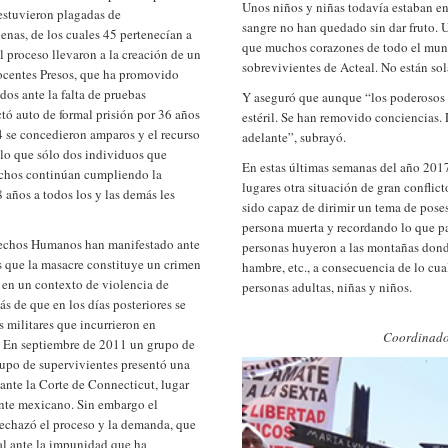
Unos niños y niñas todavía estaban en
 estuvieron plagadas de
sangre no han quedado sin dar fruto. U
enas, de los cuales 45 pertenecían a
que muchos corazones de todo el mun
l proceso llevaron a la creación de un
sobrevivientes de Acteal. No están sol
ocentes Presos, que ha promovido
dos ante la falta de pruebas
Y aseguró que aunque “los poderosos n
tó auto de formal prisión por 36 años
estéril. Se han removido conciencias. L
4 se concedieron amparos y el recurso
adelante”, subrayó.
 lo que sólo dos individuos que
En estas últimas semanas del año 201
echos continúan cumpliendo la
lugares otra situación de gran conflic
años a todos los y las demás les
sido capaz de dirimir un tema de pose
persona muerta y recordando lo que p
rechos Humanos han manifestado ante
personas huyeron a las montañas dond
s que la masacre constituye un crimen
hambre, etc., a consecuencia de lo cua
 en un contexto de violencia de
personas adultas, niñas y niños.
s de que en los días posteriores se
 militares que incurrieron en
Coordinado
 En septiembre de 2011 un grupo de
po de supervivientes presentó una
ante la Corte de Connecticut, lugar
ente mexicano. Sin embargo el
echazó el proceso y la demanda, que
al ante la impunidad que ha