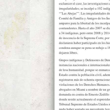
esclarecer el caso, las investigaciones
irregularidades; se inculpó a 102 indíg
“”Las Abejas””. Las irregularidades de
Comité de Familia y Amigos de los In
amparos para la libertad de los inculpa
contundentes. Hasta el año 2007 se dic
a 34 indígenas, pero entre 2008 y 201
de inocencia de la Suprema Corte, por
declararon haber participado en los h
condena aunque su pena se redujo a 18 
dejaron libres.
Grupos indígenas y Defensores de De
instancias nacionales e internacionale
de lesa humanidad, porque se enmarca
Estado contra la población civil, ademá
registraron más de ochenta operaciones
violaciones de los Derechos Humanos.
abogados en Miami a nombre de un gru
demanda en contra de Ernesto Zedillo 
donde reside actualmente el expresid
Tribunal Supremo de Estados Unidos r
pudo haber sentado un precedente leg