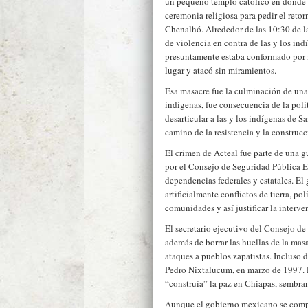
un pequeño templo católico en donde 
ceremonia religiosa para pedir el retor
Chenalhó. Alrededor de las 10:30 de l
de violencia en contra de las y los in
presuntamente estaba conformado por 
lugar y atacó sin miramientos.
Esa masacre fue la culminación de una 
indígenas, fue consecuencia de la polít
desarticular a las y los indígenas de 
camino de la resistencia y la construc
El crimen de Acteal fue parte de una g
por el Consejo de Seguridad Pública Es
dependencias federales y estatales. El
artificialmente conflictos de tierra, pol
comunidades y así justificar la interve
El secretario ejecutivo del Consejo de
además de borrar las huellas de la mas
ataques a pueblos zapatistas. Incluso 
Pedro Nixtalucum, en marzo de 1997. 
“construía” la paz en Chiapas, sembran
Aunque el gobierno mexicano se compr