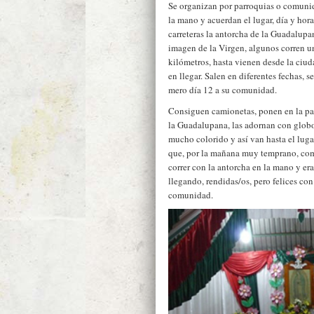
Se organizan por parroquias o comunid
la mano y acuerdan el lugar, día y hora 
carreteras la antorcha de la Guadalupa
imagen de la Virgen, algunos corren u
kilómetros, hasta vienen desde la ciu
en llegar. Salen en diferentes fechas, s
mero día 12 a su comunidad.
Consiguen camionetas, ponen en la par
la Guadalupana, las adornan con globos
mucho colorido y así van hasta el lug
que, por la mañana muy temprano, co
correr con la antorcha en la mano y e
llegando, rendidas/os, pero felices co
comunidad.