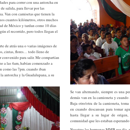
ades para correr con una antorcha en
de salida, para llevar por las
na. Van con camisetas que tienen la
nos cuantos kilómetros, otros muchos
dad de México y tardan como 10 días
egún el recorrido, pero todos llegan el
te de atrás una o varias imágenes de
, cintas, flores… todo lleno de
ar convenido para salir. Me compartían
mo a las 4am, habían comenzado a
ran como las 7pm. cuando iban
n la antorcha y la Guadalupana, a su
Se van alternando, siempre es una per
demás van en la camioneta y cuando s
Baja otro/otra de la camioneta, toma
en cuando descansan para tomar ag
hasta llegar a su lugar de origen,
comunidad que les estaban esperando 
Nosotras las hermanas MMB ese día, 