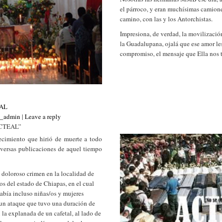
el párroco, y eran muchísimas camion
camino, con las y los Antorchistas.
Impresiona, de verdad, la movilizació
la Guadalupana, ojalá que ese amor les
compromiso, el mensaje que Ella nos t
EAL
s_admin
|
Leave a reply
CTEAL”
cimiento que hirió de muerte a todo
versas publicaciones de aquel tiempo
 doloroso crimen en la localidad de
os del estado de Chiapas, en el cual
había incluso niñas/os y mujeres
 un ataque que tuvo una duración de
 la explanada de un cafetal, al lado de