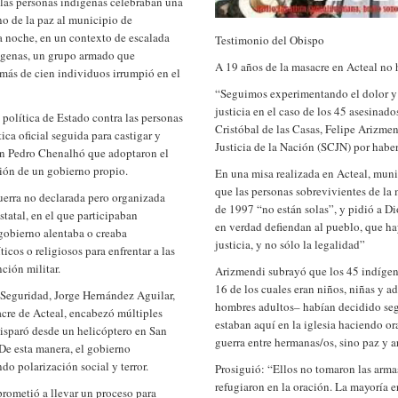
las personas indígenas celebraban una
no de la paz al municipio de
a noche, en un contexto de escalada
Testimonio del Obispo
dígenas, un grupo armado que
A 19 años de la masacre en Acteal no h
más de cien individuos irrumpió en el
“Seguimos experimentando el dolor y 
justicia en el caso de los 45 asesinad
política de Estado contra las personas
Cristóbal de las Casas, Felipe Arizmen
ica oficial seguida para castigar y
Justicia de la Nación (SCJN) por haber
San Pedro Chenalhó que adoptaron el
ción de un gobierno propio.
En una misa realizada en Acteal, muni
que las personas sobrevivientes de la
uerra no declarada pero organizada
de 1997 “no están solas”, y pidió a D
tatal, en el que participaban
en verdad defiendan al pueblo, que ha
 gobierno alentaba o creaba
justicia, y no sólo la legalidad”
íticos o religiosos para enfrentar a las
nción militar.
Arizmendi subrayó que los 45 indígena
16 de los cuales eran niños, niñas y a
 Seguridad, Jorge Hernández Aguilar,
hombres adultos– habían decidido segu
acre de Acteal, encabezó múltiples
estaban aquí en la iglesia haciendo o
disparó desde un helicóptero en San
guerra entre hermanas/os, sino paz y 
De esta manera, el gobierno
do polarización social y terror.
Prosiguió: “Ellos no tomaron las arma
refugiaron en la oración. La mayoría 
ometió a llevar un proceso para