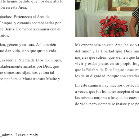
al le hemos pedido que nos describa lo
ión en esta Área.
nchez. Pertenezco al Área de
 Chiapas, y estamos acompañadas por
de Bérriz. Comencé a caminar con el
 años.
ica, género y cultura. Así también
Mi experiencia en esta Área, ha sido 
o dan vida, sino que quitan vida.
del amor y la libertad que Dios mi
mujeres que sufren, que sienten que la
 es leer la Palabra de Dios ‘Con ojos,
vivir y están presas en su propio hog
erdaderamente amadas por Dios, que
que la Palabra de Dios llegue a esas m
ue somos sus hijas, nos valora tal
les da su dignidad, porque son creada
ompañera, a María nuestra Madre y
En este caminar hay muchos obstáculos
a veces, que los hombres acepten el ca
las mismas mujeres a las que les cuest
de vida, pero siempre se insiste y se p
s_admin
|
Leave a reply