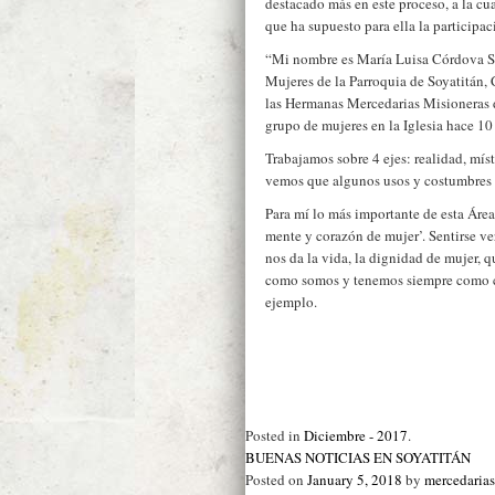
destacado más en este proceso, a la cu
que ha supuesto para ella la participac
“Mi nombre es María Luisa Córdova Sá
Mujeres de la Parroquia de Soyatitán,
las Hermanas Mercedarias Misioneras 
grupo de mujeres en la Iglesia hace 10
Trabajamos sobre 4 ejes: realidad, míst
vemos que algunos usos y costumbres n
Para mí lo más importante de esta Área,
mente y corazón de mujer’. Sentirse v
nos da la vida, la dignidad de mujer, q
como somos y tenemos siempre como c
ejemplo.
Posted in
Diciembre - 2017
.
BUENAS NOTICIAS EN SOYATITÁN
Posted on
January 5, 2018
by
mercedaria