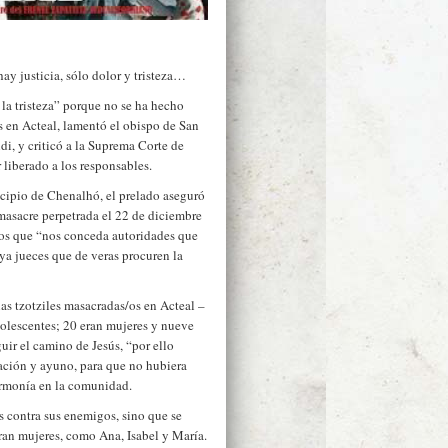
ay justicia, sólo dolor y tristeza…
la tristeza” porque no se ha hecho
os en Acteal, lamentó el obispo de San
di, y criticó a la Suprema Corte de
 liberado a los responsables.
cipio de Chenalhó, el prelado aseguró
 masacre perpetrada el 22 de diciembre
ios que “nos conceda autoridades que
ya jueces que de veras procuren la
s tzotziles masacradas/os en Acteal –
dolescentes; 20 eran mujeres y nueve
ir el camino de Jesús, “por ello
ración y ayuno, para que no hubiera
armonía en la comunidad.
s contra sus enemigos, sino que se
eran mujeres, como Ana, Isabel y María.