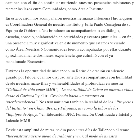
caminar, con el fin de continuar nutriendo nuestras presencias misioneras y
recrear los lazos entre Comunidades, como Área e Instituto.
En esta ocasión nos acompañaron nuestras hermanas Filomena Hirota quien
es Coordinadora General de nuestro Instituto y Julia Prado Consejera de su
Equipo de Gobierno. Nos brindaron su acompañamiento en diálogo,
escucha, consejo, colaboración en actividades y eventos puntuales… en fin,
una presencia muy significativa en este momento que estamos viviendo
como Área. Nuestras 6 Comunidades fueron acompañadas por ellas durante
aproximadamente dos meses, experiencia que culminó con el ya
mencionado Encuentro.
Tuvimos la oportunidad de iniciar con un Retiro de oración en silencio
guiado por Filo, el cual nos dispuso ante Dios a compartirnos con humildad
desde nuestras maravillas y vulnerabilidades al profundizar en nuestra
“Calidad de vida como MMB”, “La centralidad de Cristo en nuestras vidas
desde el Carisma”
y el ir
“Creciendo hacia un nosotras en
interdependencia”.
Nos transmitieron también la realidad de los
“Proyectos
del Instituto” en China, Bérriz y Filipinas, así como la labor de los
“Equipos de Apoyo”
en Educación, JPIC, Formación Continuada e Inicial y
Laicado MMB.
Desde esta amplitud de miras, se dio paso a tres días de Taller con el tema:
“Reconstruir nuestro modo de trabajar y vivir, al modo de nuestra