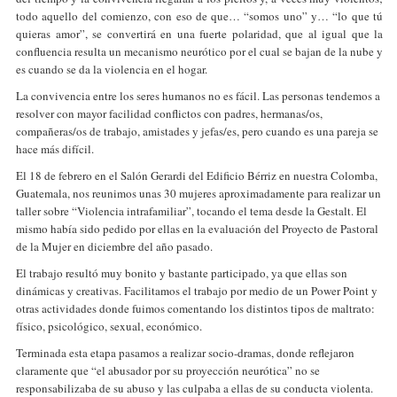
todo aquello del comienzo, con eso de que… “somos uno” y… “lo que tú
quieras amor”, se convertirá en una fuerte polaridad, que al igual que la
confluencia resulta un mecanismo neurótico por el cual se bajan de la nube y
es cuando se da la violencia en el hogar.
La convivencia entre los seres humanos no es fácil. Las personas tendemos a
resolver con mayor facilidad conflictos con padres, hermanas/os,
compañeras/os de trabajo, amistades y jefas/es, pero cuando es una pareja se
hace más difícil.
El 18 de febrero en el Salón Gerardi del Edificio Bérriz en nuestra Colomba,
Guatemala, nos reunimos unas 30 mujeres aproximadamente para realizar un
taller sobre “Violencia intrafamiliar”, tocando el tema desde la Gestalt. El
mismo había sido pedido por ellas en la evaluación del Proyecto de Pastoral
de la Mujer en diciembre del año pasado.
El trabajo resultó muy bonito y bastante participado, ya que ellas son
dinámicas y creativas. Facilitamos el trabajo por medio de un Power Point y
otras actividades donde fuimos comentando los distintos tipos de maltrato:
físico, psicológico, sexual, económico.
Terminada esta etapa pasamos a realizar socio-dramas, donde reflejaron
claramente que “el abusador por su proyección neurótica” no se
responsabilizaba de su abuso y las culpaba a ellas de su conducta violenta.