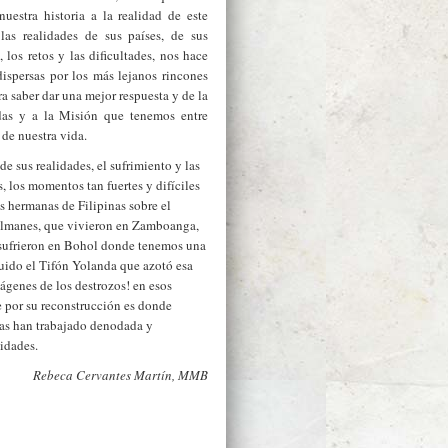
uestra historia a la realidad de este
as realidades de sus países, de sus
 los retos y las dificultades, nos hace
dispersas por los más lejanos rincones
a saber dar una mejor respuesta y de la
idas y a la Misión que tenemos entre
de nuestra vida.
e sus realidades, el sufrimiento y las
, los momentos tan fuertes y difíciles
 hermanas de Filipinas sobre el
ulmanes, que vivieron en Zamboanga,
 sufrieron en Bohol donde tenemos una
guido el Tifón Yolanda que azotó esa
genes de los destrozos! en esos
 por su reconstrucción es donde
nas han trabajado denodada y
lidades.
Rebeca Cervantes Martín, MMB