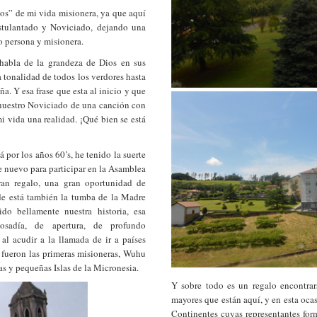
sos” de mi vida misionera, ya que aquí
stulantado y Noviciado, dejando una
 persona y misionera.
 habla de la grandeza de Dios en sus
 tonalidad de todos los verdores hasta
. Y esa frase que esta al inicio y que
nuestro Noviciado de una canción con
vida una realidad. ¡Qué bien se está
 por los años 60’s, he tenido la suerte
e nuevo para participar en la Asamblea
an regalo, una gran oportunidad de
de está también la tumba de la Madre
o bellamente nuestra historia, esa
osadía, de apertura, de profundo
l acudir a la llamada de ir a países
e fueron las primeras misioneras, Wuhu
as y pequeñas Islas de la Micronesia.
Y sobre todo es un regalo encontra
mayores que están aquí, y en esta oca
Continentes cuyas representantes fo