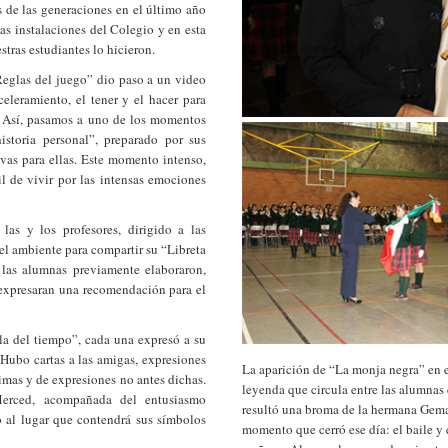
 de las generaciones en el último año
las instalaciones del Colegio y en esta
stras estudiantes lo hicieron.
Reglas del juego” dio paso a un video
celeramiento, el tener y el hacer para
. Así, pasamos a uno de los momentos
toria personal”, preparado por sus
ivas para ellas. Este momento intenso,
il de vivir por las intensas emociones
as y los profesores, dirigido a las
el ambiente para compartir su “Libreta
las alumnas previamente elaboraron,
 expresaran una recomendación para el
la del tiempo”, cada una expresó a su
 Hubo cartas a las amigas, expresiones
La aparición de “La monja negra” en 
imas y de expresiones no antes dichas.
leyenda que circula entre las alumnas
erced, acompañada del entusiasmo
resultó una broma de la hermana Gema
vo al lugar que contendrá sus símbolos
momento que cerró ese día: el baile y 