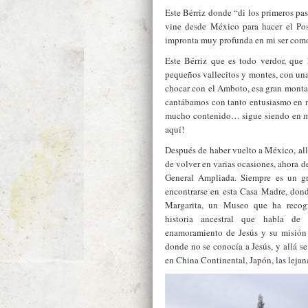
Este Bérriz donde “di los primeros pa
vine desde México para hacer el Po
impronta muy profunda en mi ser como
Este Bérriz que es todo verdor, que
pequeños vallecitos y montes, con una
chocar con el Amboto, esa gran montaña
cantábamos con tanto entusiasmo en 
mucho contenido… sigue siendo en mi 
aquí!
Después de haber vuelto a México, allá
de volver en varias ocasiones, ahora d
General Ampliada. Siempre es un gr
encontrarse en esta Casa Madre, don
Margarita, un Museo que ha recogid
historia ancestral que habla de 
enamoramiento de Jesús y su misión a
donde no se conocía a Jesús, y allá s
en China Continental, Japón, las lejan