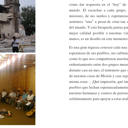
cómo dar respuesta en el “hoy” de n
mundo. El escuchar a cada grupo, l
misiones, de sus sueños y esperanzas,
sentirnos “una” a pesar de estar tan 
del mundo. Y esta búsqueda juntas par
mejor calidad posible a nuestras v
manos, es un desafío en este momento 
Es una gran riqueza conocer cada una d
esperanzas de sus pueblos, sus culturas
como lo que nos compartieron nuestras
enfrentamiento entre dos grupos mus
durante casi un mes, el terremoto que
de nuestras casas de Misión y casi se
misma zona… ¡Qué impresión, qué imá
pueblos que luchan esperanzadamente
nuestras hermanas y cientos de perso
solidariamente para apoyar a estas rea