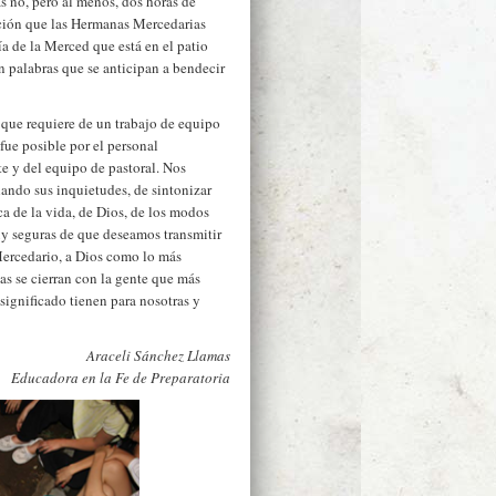
s no, pero al menos, dos horas de
ición que las Hermanas Mercedarias
ía de la Merced que está en el patio
n palabras que se anticipan a bendecir
que requiere de un trabajo de equipo
 fue posible por el personal
e y del equipo de pastoral. Nos
ando sus inquietudes, de sintonizar
a de la vida, de Dios, de los modos
uy seguras de que deseamos transmitir
ercedario, a Dios como lo más
pas se cierran con la gente que más
ignificado tienen para nosotras y
Araceli Sánchez Llamas
Educadora en la Fe de Preparatoria