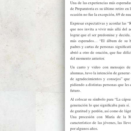
Una de las experiencias más esperadas
de Preparatoria es su último retiro en 
ocasión no fue la excepción, 69 de nue
Expresar expectativas y acordar las “
que nos invita a vivir más allá del a
lograr que el ser predomine y decida
más esperados… “El álbum de su his
padres y cartas de personas significat
abrió a otro de oración, que fue difíc
del momento anterior.
Un canto y video con mensajes de l
alumnas, tuvo la intención de generar 
de agradecimientos y consejos” que 
pidiendo a distintas personas que les
futuro.
Al colocar su símbolo para “La cápsu
generación lo que significaba para sí.
de gratitud y perdón, así como de lágr
Una procesión con María de la M
característico de las jóvenes, las lle
por algunos años.