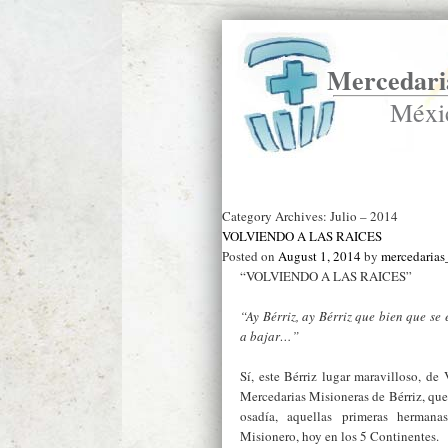
Mercedaria
Méxi
Ir a Inicio
Category Archives:
Julio – 2014
VOLVIENDO A LAS RAICES
Posted on
August 1, 2014
by
mercedaria
“VOLVIENDO A LAS RAICES”
“Ay Bérriz, ay Bérriz que bien que se 
a bajar…”
Sí, este Bérriz lugar maravilloso, de 
Mercedarias Misioneras de Bérriz, que
osadía, aquellas primeras hermanas
Misionero, hoy en los 5 Continentes.