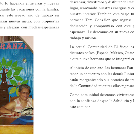
descansar, divertirnos y disfrutar del m
esto lo hacemos entre risas y nuevas
lugar, renovando nuestras energías y 
rante las vacaciones con la familia.
nuestro interior. También este viaje t
ar este nuevo año de trabajo en
hermana Tere González que regresa 
anzar nuevas metas, con propuestas
dedicación y compromiso con este p
tos y alegrías, con muchas esperanzas
esperanza. Le deseamos en su nueva co
trabajo y misión.
La actual Comunidad de El Viejo est
distintos países (España, México, Guat
a otra nueva hermana que se integrará e
Al inicio de este año, las hermanas Pa
tener un encuentro con las demás Junio
están reorganizando sus horarios de tr
de la Comunidad mientras ellas regresa
Como comunidad deseamos vivir nuestr
con la confianza de que la Sabiduría 
este caminar.