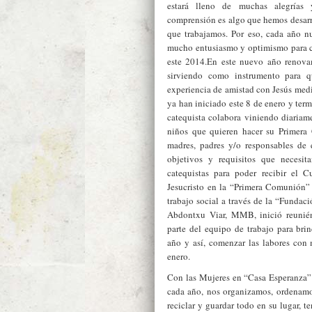
estará lleno de muchas alegrías 
comprensión es algo que hemos desarro
que trabajamos. Por eso, cada año n
mucho entusiasmo y optimismo para c
este 2014.En este nuevo año renova
sirviendo como instrumento para 
experiencia de amistad con Jesús medi
ya han iniciado este 8 de enero y term
catequista colabora viniendo diariame
niños que quieren hacer su Primera
madres, padres y/o responsables de 
objetivos y requisitos que necesi
catequistas para poder recibir el
Jesucristo en la “Primera Comunión” 
trabajo social a través de la “Funda
Abdontxu Viar, MMB, inició reunié
parte del equipo de trabajo para bri
año y así, comenzar las labores con
enero.
Con las Mujeres en “Casa Esperanza” 
cada año, nos organizamos, ordenamos
reciclar y guardar todo en su lugar, te