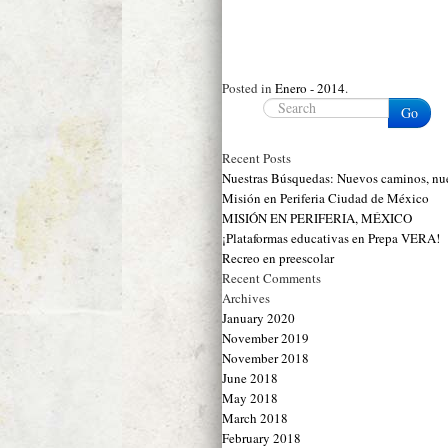
Posted in
Enero - 2014
.
Go
Recent Posts
Nuestras Búsquedas: Nuevos caminos,
Misión en Periferia Ciudad de México
MISIÓN EN PERIFERIA, MÉXICO
¡Plataformas educativas en Prepa VERA!
Recreo en preescolar
Recent Comments
Archives
January 2020
November 2019
November 2018
June 2018
May 2018
March 2018
February 2018