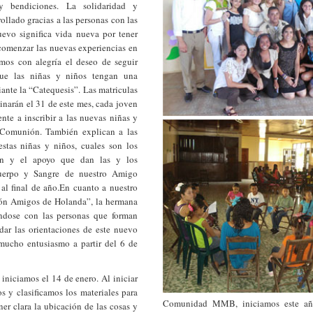
y bendiciones. La solidaridad y
llado gracias a las personas con las
uevo significa vida nueva por tener
omenzar las nuevas experiencias en
mos con alegría el deseo de seguir
que las niñas y niños tengan una
ante la “Catequesis”. Las matriculas
inarán el 31 de este mes, cada joven
nte a inscribir a las nuevas niñas y
 Comunión. También explican a las
estas niñas y niños, cuales son los
tan y el apoyo que dan las y los
 Cuerpo y Sangre de nuestro Amigo
al final de año.En cuanto a nuestro
ción Amigos de Holanda”, la hermana
ndose con las personas que forman
ndar las orientaciones de este nuevo
 mucho entusiasmo a partir del 6 de
iniciamos el 14 de enero. Al iniciar
 y clasificamos los materiales para
Comunidad MMB, iniciamos este año
ner clara la ubicación de las cosas y