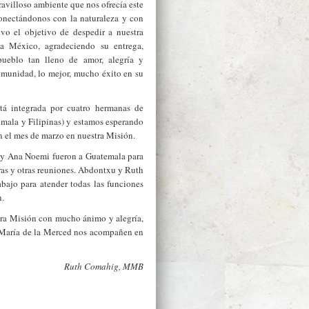
aravilloso ambiente que nos ofrecía este
conectándonos con la naturaleza y con
uvo el objetivo de despedir a nuestra
a México, agradeciendo su entrega,
ueblo tan lleno de amor, alegría y
munidad, lo mejor, mucho éxito en su
á integrada por cuatro hermanas de
emala y Filipinas) y estamos esperando
n el mes de marzo en nuestra Misión.
u y Ana Noemi fueron a Guatemala para
ras y otras reuniones. Abdontxu y Ruth
abajo para atender todas las funciones
n.
a Misión con mucho ánimo y alegría,
y María de la Merced nos acompañen en
Ruth Comahig, MMB