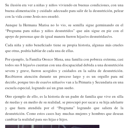
Su ilusión era ver a niñas y niños viviendo en buenas condiciones, con una
buena alimentación y cuidado adecuado para salir de la desnutrición, pelear
con la vida como Jesús nos enseñó.
Aunque la Hermana Marisa no lo vio, su semilla sigue germinando en el
“Programa para niñas y niños desnutridos” que aún sigue en pie con el
apoyo de personas que de igual manera fueron hijas/os desnutridas/os.
Cada niña y niño beneficiado tiene su propia historia, algunas más crueles
que otras, podría hablar de cada una de ellas.
Por ejemplo, la Familia Orozco Mena, una familia con pobreza extrema, casi
todos sus 8 hijas/os cuentan con una discapacidad debida a una desnutrición
severa y grave, fueron acogidos y cuidados en la salita de desnutrición.
Recibieron atención durante un proceso largo y es un orgullo para mí
decirlo, porque tres de esas/os niñas/os van a la Primaria y Secundaria en una
escuela especial, logrando así un gran sueño.
Otro ejemplo de ello, es la historia de un padre de familia que vive en silla
de ruedas y en medio de su realidad, se preocupó por sacar a su hija adelante
y que fuera atendida por el “Programa” logrando que saliera de la
desnutrición. Como estos casos hay muchas mujeres y hombres que desean
cambiar la realidad para sus hijas e hijos.