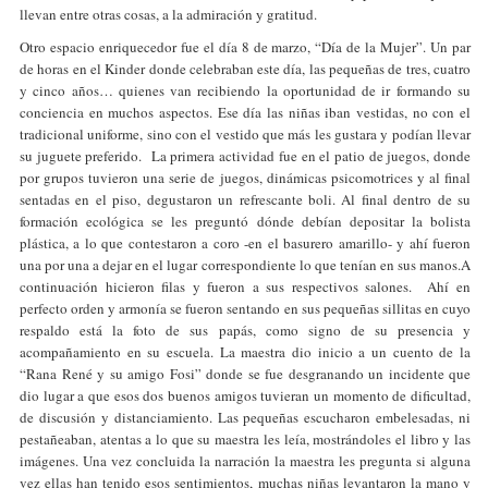
llevan entre otras cosas, a la admiración y gratitud.
Otro espacio enriquecedor fue el día 8 de marzo, “Día de la Mujer”. Un par
de horas en el Kinder donde celebraban este día, las pequeñas de tres, cuatro
y cinco años… quienes van recibiendo la oportunidad de ir formando su
conciencia en muchos aspectos. Ese día las niñas iban vestidas, no con el
tradicional uniforme, sino con el vestido que más les gustara y podían llevar
su juguete preferido. La primera actividad fue en el patio de juegos, donde
por grupos tuvieron una serie de juegos, dinámicas psicomotrices y al final
sentadas en el piso, degustaron un refrescante boli. Al final dentro de su
formación ecológica se les preguntó dónde debían depositar la bolista
plástica, a lo que contestaron a coro -en el basurero amarillo- y ahí fueron
una por una a dejar en el lugar correspondiente lo que tenían en sus manos.A
continuación hicieron filas y fueron a sus respectivos salones. Ahí en
perfecto orden y armonía se fueron sentando en sus pequeñas sillitas en cuyo
respaldo está la foto de sus papás, como signo de su presencia y
acompañamiento en su escuela. La maestra dio inicio a un cuento de la
“Rana René y su amigo Fosi” donde se fue desgranando un incidente que
dio lugar a que esos dos buenos amigos tuvieran un momento de dificultad,
de discusión y distanciamiento. Las pequeñas escucharon embelesadas, ni
pestañeaban, atentas a lo que su maestra les leía, mostrándoles el libro y las
imágenes. Una vez concluida la narración la maestra les pregunta si alguna
vez ellas han tenido esos sentimientos, muchas niñas levantaron la mano y