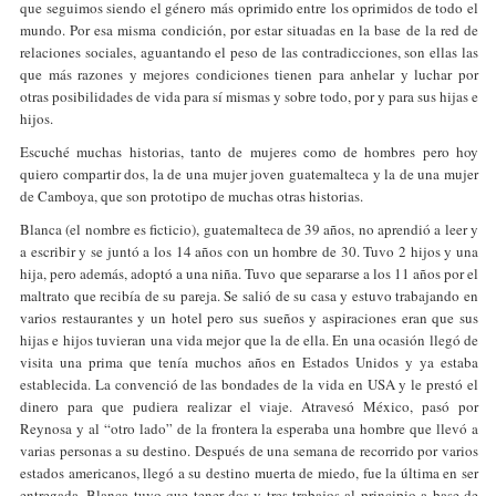
que seguimos siendo el género más oprimido entre los oprimidos de todo el
mundo. Por esa misma condición, por estar situadas en la base de la red de
relaciones sociales, aguantando el peso de las contradicciones, son ellas las
que más razones y mejores condiciones tienen para anhelar y luchar por
otras posibilidades de vida para sí mismas y sobre todo, por y para sus hijas e
hijos.
Escuché muchas historias, tanto de mujeres como de hombres pero hoy
quiero compartir dos, la de una mujer joven guatemalteca y la de una mujer
de Camboya, que son prototipo de muchas otras historias.
Blanca (el nombre es ficticio), guatemalteca de 39 años, no aprendió a leer y
a escribir y se juntó a los 14 años con un hombre de 30. Tuvo 2 hijos y una
hija, pero además, adoptó a una niña. Tuvo que separarse a los 11 años por el
maltrato que recibía de su pareja. Se salió de su casa y estuvo trabajando en
varios restaurantes y un hotel pero sus sueños y aspiraciones eran que sus
hijas e hijos tuvieran una vida mejor que la de ella. En una ocasión llegó de
visita una prima que tenía muchos años en Estados Unidos y ya estaba
establecida. La convenció de las bondades de la vida en USA y le prestó el
dinero para que pudiera realizar el viaje. Atravesó México, pasó por
Reynosa y al “otro lado” de la frontera la esperaba una hombre que llevó a
varias personas a su destino. Después de una semana de recorrido por varios
estados americanos, llegó a su destino muerta de miedo, fue la última en ser
entregada. Blanca tuvo que tener dos y tres trabajos al principio a base de