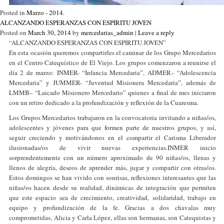
Posted in
Marzo - 2014
.
ALCANZANDO ESPERANZAS CON ESPÍRITU JOVEN
Posted on
March 30, 2014
by
mercedarias_admin
|
Leave a reply
“ALCANZANDO ESPERANZAS CON ESPÍRITU JOVEN”
En esta ocasión queremos compartirles el caminar de los Grupo Mercedarios
en el Centro Catequístico de El Viejo. Los grupos comenzaron a reunirse el
día 2 de marzo: INMER- “Infancia Mercedaria”, ADMER– “Adolescencia
Mercedaria” y JUMMER- “Juventud Misionera Mercedaria”, además de
LMMB– “Laicado Misionero Mercedario” quienes a final de mes iniciaron
con un retiro dedicado a la profundización y reflexión de la Cuaresma.
Los Grupos Mercedarios trabajaron en la convocatoria invitando a niñas/os,
adolescentes y jóvenes para que formen parte de nuestros grupos, y así,
seguir creciendo y motivándonos en el compartir el Carisma Liberador
ilusionadas/os de vivir nuevas experiencias.INMER inicio
sorprendentemente con un número aproximado de 90 niñas/os, llenas y
llenos de alegría, deseos de aprender más, jugar y compartir con otras/os.
Estos domingos se han vivido con sonrisas, reflexiones interesantes que las
niñas/os hacen desde su realidad, dinámicas de integración que permiten
que este espacio sea de crecimiento, creatividad, solidaridad, trabajo en
equipo y profundización de la fe. Gracias a dos chavalas muy
comprometidas, Alicia y Carla López, ellas son hermanas, son Catequistas y