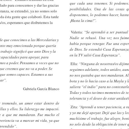
que cada una tenemos. Si podemos.
lado para conocernos y dar las gracias
posibilidades. Una de las cosas 
eranza, se extendió, ya no somos solo
disponemos, lo podemos hacer, hasta
oda ésta gente que colaboró. Esta tarde
¡Hasta la cima!”.
s/os, esperamos que disfrutemos la
­ Valeria:
“Se aprendió a ser puntual 
Nadie se rehusó. Una vez nos fuimo
esde que conocimos a las Mercedarias y
había porque renegar. Fue una expe
siento muy emocionada porque quería
de Dios. Se extendió Casa Esperanza
 trabajo significó que ante Dios y la
en la TV salió Casa Esperanza”.
 capacidades para apoyar, para
mos a poder. Pensamos a veces que no
­ Ella:
“Ninguna de nosotras/os dijimos
que creemos que no va a poder. Se
seguimos adelante, todos unidos, au
 que somos capaces. Estamos a sus
no nos gustaba que nos mandaran. Al
ar”.
bota y no le hacía caso a la Mayla y 
saliera “el indio” para no contestarl
Gabriela García Blanco
Todas y todos tuvimos momentos de te
tolerancia y el deseo de estar unidas
r tremendo, un amor estar dentro de
­ Zita:
“Aprendí a tener paciencia, a 
las y ellos. Su liderazgo me impactó.
y yo me dejé apoyar. Dejé que las y lo
se a que me mandaran. Fue mucho el
muchísimo el trabajo, fue alegre, bonit
xperiencia va a marcar mi vida, ya que
no solo desde la obligación de tener q
aprendido”.