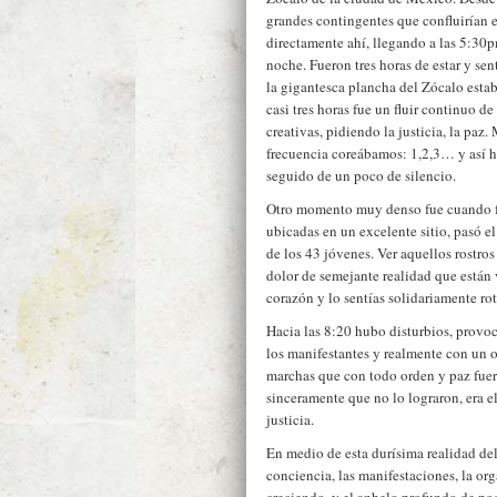
grandes contingentes que confluirían 
directamente ahí, llegando a las 5:30p
noche. Fueron tres horas de estar y se
la gigantesca plancha del Zócalo esta
casi tres horas fue un fluir continuo 
creativas, pidiendo la justicia, la pa
frecuencia coreábamos: 1,2,3… y así h
seguido de un poco de silencio.
Otro momento muy denso fue cuando fr
ubicadas en un excelente sitio, pasó e
de los 43 jóvenes. Ver aquellos rostro
dolor de semejante realidad que están 
corazón y lo sentías solidariamente rot
Hacia las 8:20 hubo disturbios, provo
los manifestantes y realmente con un o
marchas que con todo orden y paz fuer
sinceramente que no lo lograron, era e
justicia.
En medio de esta durísima realidad del 
conciencia, las manifestaciones, la o