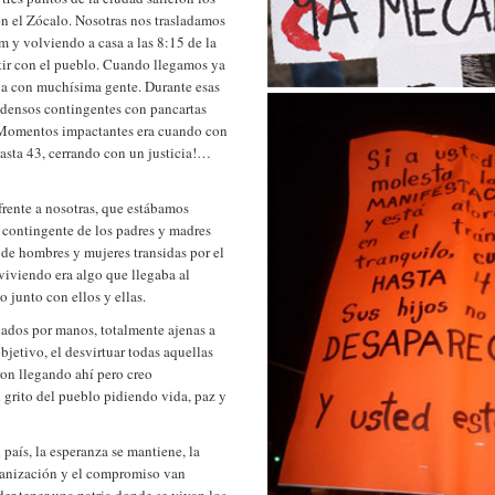
en el Zócalo. Nosotras nos trasladamos
m y volviendo a casa a las 8:15 de la
ntir con el pueblo. Cuando llegamos ya
ba con muchísima gente. Durante esas
de densos contingentes con pancartas
z. Momentos impactantes era cuando con
asta 43, cerrando con un justicia!…
ente a nosotras, que estábamos
l contingente de los padres y madres
s de hombres y mujeres transidas por el
viviendo era algo que llegaba al
o junto con ellos y ellas.
cados por manos, totalmente ajenas a
bjetivo, el desvirtuar todas aquellas
on llegando ahí pero creo
l grito del pueblo pidiendo vida, paz y
país, la esperanza se mantiene, la
rganización y el compromiso van