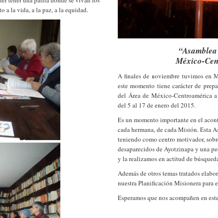
er tener una patria donde se vivan los
 a la vida, a la paz, a la equidad.
“Asamblea 
México-Cen
A finales de noviembre tuvimos en M
este momento tiene carácter de prep
del Área de México-Centroamérica a 
del 5 al 17 de enero del 2015.
Es un momento importante en el aconte
cada hermana, de cada Misión. Esta A
teniendo como centro motivador, sobre
desaparecidos de Ayotzinapa y una pe
y la realizamos en actitud de búsqueda
Además de otros temas tratados elabo
nuestra Planificación Misionera para 
Esperamos que nos acompañen en este