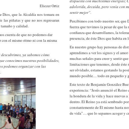
dispuesta con muchísimas energías; 
Eliezer Ortiz
adolorida, decaída, pero venía con m
sentir mejor”.
e Dios, que la Alcaldía nos tomara en
de las piñatas y que no nos regresaran
Percibimos con todo nuestro ser, que 
e tamaño y calidad.
fuerza que tuvimos (a pesar de que la
confianza que desarrollamos, la toleran
imos cuenta de que no podemos dar
presencia, de éste Dios que habita en 
ar con el mismo ritmo ni con la misma
En nuestro grupo hay personas de disti
aprendimos a ver los signos y el amor
s descubrimos, ya sabemos cómo
muchas señales para creer y sentir que
ue conocimos nuestras posibilidades,
limitaciones que tenemos, desde éste
 nos podemos organizar con las
ser olvidado, estamos gestando la posi
.
mundo posible… todo en pequeño y gr
Este texto de Benjamín González Buelt
experiencia: “Jesús anunció el Reino
la hondura de la vida y hace nuevas a 
dentro. El Reino ya está sembrado por
constantemente de Él mismo hasta nos
de vida”… que lo sepamos acoger y cre