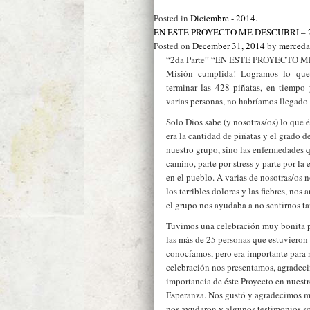
Posted in
Diciembre - 2014
.
EN ESTE PROYECTO ME DESCUBRÍ – 2d
Posted on
December 31, 2014
by
merceda
“2da Parte” “EN ESTE PROYECTO 
Misión cumplida! Logramos lo que
terminar las 428 piñatas, en tiempo
varias personas, no habríamos llegado 
Solo Dios sabe (y nosotras/os) lo que 
era la cantidad de piñatas y el grado d
nuestro grupo, sino las enfermedades q
camino, parte por stress y parte por 
en el pueblo. A varias de nosotras/os 
los terribles dolores y las fiebres, nos
el grupo nos ayudaba a no sentirnos ta
Tuvimos una celebración muy bonita pa
las más de 25 personas que estuvieron
conocíamos, pero era importante para n
celebración nos presentamos, agradec
importancia de éste Proyecto en nues
Esperanza. Nos gustó y agradecimos mu
nos ayudaron y algunos testimonios so