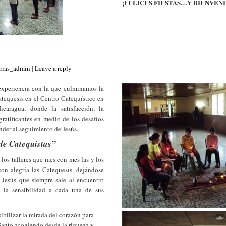
¡FELICES FIESTAS…Y BIENVENID
rias_admin
|
Leave a reply
experiencia con la que culminamos la
atequesis en el Centro Catequístico en
aragua, donde la satisfacción, la
gratificantes en medio de los desafíos
der al seguimiento de Jesús.
de Catequistas”
os talleres que mes con mes las y los
con alegría las Catequesis, dejándose
 Jesús que siempre sale al encuentro
n la sensibilidad a cada una de sus
sibilizar la mirada del corazón para
 Santo acogiendo desde la riqueza y