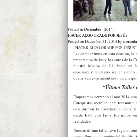
Posted in
Diciembre - 2014
.
HACER ALGO GRADE POR JESÚS
Posted on
December 31, 2014
by
merceda
“HACER ALGO GRADE POR JESÚS”
Les compartimos en esta ocasión, la 
preparación de las y los niños de la C
nuestra Misión de EL Viejo en Nic
esperanza y la alegría siguen siendo 
que se van experimentando para respon
“Último Taller 
Empezamos cerrando el año 2014 con l
Catequistas recibían para transmitir 
descubrir en la novedad del Dios de
desde trato con las y los niños, e
realidades.
Nuestro último taller tuvo lugar al sen
maravillarse de la acción del Espíritu