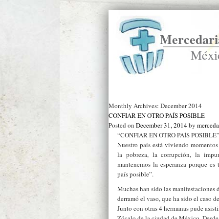
Mercedaria
Méxi
Ir a Inicio
Monthly Archives:
December 2014
CONFIAR EN OTRO PAÍS POSIBLE
Posted on
December 31, 2014
by
merceda
“CONFIAR EN OTRO PAÍS POSIBLE
Nuestro país está viviendo momentos 
la pobreza, la corrupción, la imp
mantenemos la esperanza porque es t
país posible”.
Muchas han sido las manifestaciones d
derramó el vaso, que ha sido el caso d
Junto con otras 4 hermanas pude asistir
Zócalo de la ciudad de México. Desde t