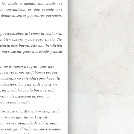
 No desde el mando, sino desde las
que aprendimos, es que cuando nos
 donde nosotras y nosotros queremos.
y responsable, así como la confianza.
s bien oscuro y nos cayó lluvia. No
riencia muy buena. Fue una bendición
, pues mucha gente nos ayudó y hasta
 -no lo vamos a lograr-, sino que
nque a veces nos enojábamos porque
 comienzo no entendía como hacer la
la desesperaba, y antes de que se me
e, me quedaba con la boca cerrada.
nsión, de impaciencia, pero la
/os nos podía más”.
ratos se me va… Me sentí muy apoyada
s otros me aportaran. Disfruté
o, ver el trabajo desde el disfrutar,
ue entregar el trabajo, estuve siempre