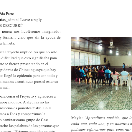
a Parte
rias_admin
|
Leave a reply
ME DESCUBRÍ”
 nunca nos hubiésemos imaginado:
 y forma… claro que sin la ayuda de
a la meta.
éste Proyecto implicó, ya que no solo
e dificultad que esto significaba para
ue se fueron presentando en el
la epidemia de Chincungunya que hay
nos llegó la epidemia pero con todo y
 animamos a continuar, pues el estar en
n mal.
ra cerrar el Proyecto y agradecer a
 apoyándonos. A algunas no las
osotras/os ponerles rostro. En la
imos a Dios y compartimos la
Mayla:
“Aprendimos también, que lo
tro caminar como grupo de Casa
cada una, cada uno, y en nosotros 
cho las palabras de las personas que
podemos esforzarnos para construir 
n estos: “Estamos reunidas en esta